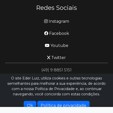
Redes Sociais
Instagram
Facebook
Youtube
Twitter
(49) 9 8851 5151
O site Eder Luiz, utiliza cookies e outras tecnologias
semelhantes para melhorar a sua experiência, de acordo
jornalismo@ederluiz.com.vc
com a nossa Política de Privacidade e, ao continuar
navegando, você concorda com estas condições.
Desenvolvido por
LN SISTEMAS
Hospedado por
HEXIO CLOUD
Ok
Política de privacidade