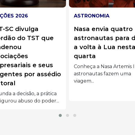
RONOMIA
BRASIL
a envia quatro
Jovem morre um d
ronautas para dar
após o próprio
olta à Lua nesta
casamento em Goi
arta
morte do jovem, que hav
subido ao altar no...
eça a Nasa Artemis II:
ronautas fazem uma
em...