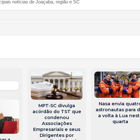
cipais notícias de Joaçaba, região e SC
Nasa envia quatr
MPT-SC divulga
astronautas para d
acórdão do TST que
a volta à Lua nes
condenou
quarta
Associações
Empresariais e seus
Dirigentes por
ar a