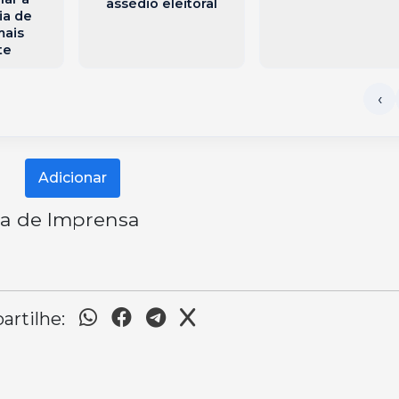
assédio eleitoral
ia de
mais
te
Adicionar
ia de Imprensa
rtilhe: