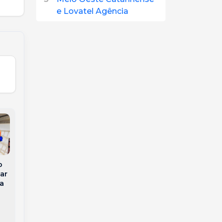
e Lovatel Agência
o
Jovem morre um dia
ar
Gaúcho Jonas é
após o próprio
ta
eliminado do BBB 26
casamento em Goiás
e perde apartamento