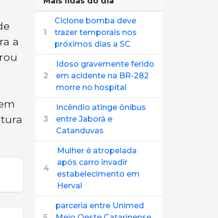
Mais lidas do dia
Ciclone bomba deve
de
1
trazer temporais nos
ra a
próximos dias a SC
brou
Idoso gravemente ferido
2
em acidente na BR-282
morre no hospital
tem
Incêndio atinge ônibus
itura
3
entre Jaborá e
Catanduvas
Mulher é atropelada
após carro invadir
4
estabelecimento em
Herval
parceria entre Unimed
5
Meio Oeste Catarinense