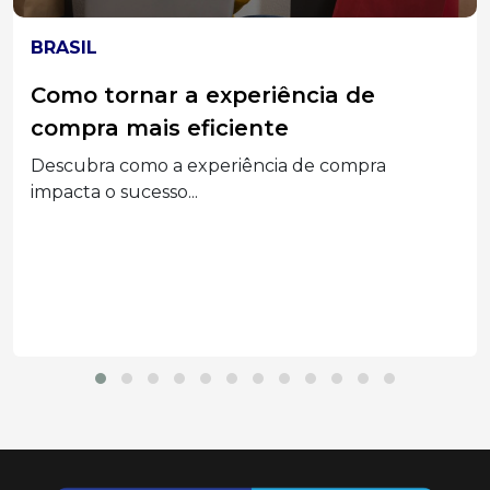
ELEIÇÕES 2026
MPT-SC divulga acórdão do TST que
condenou Associações Empresariais
e seus Dirigentes por assédio
eleitoral
Segunda a decisão, a prática configurou abuso
do poder...