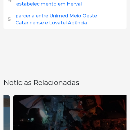
4
estabelecimento em Herval
parceria entre Unimed Meio Oeste
5
Catarinense e Lovatel Agência
Notícias Relacionadas