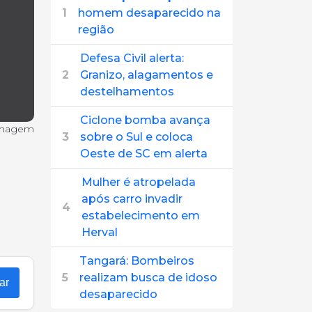
1
homem desaparecido na
região
Defesa Civil alerta:
2
Granizo, alagamentos e
destelhamentos
Ciclone bomba avança
imagem
3
sobre o Sul e coloca
Oeste de SC em alerta
Mulher é atropelada
após carro invadir
4
estabelecimento em
Herval
Tangará: Bombeiros
5
realizam busca de idoso
ar
desaparecido