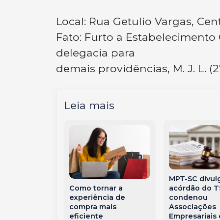
Local: Rua Getulio Vargas, Cen
Fato: Furto a Estabelecimento
delegacia para
demais providências, M. J. L. 
Leia mais
MPT-SC divul
nte Hilário
acórdão do 
Como tornar a
ntra para a
condenou
experiência de
 da PMSC com
Associações
compra mais
ria marcada
Empresariais 
eficiente