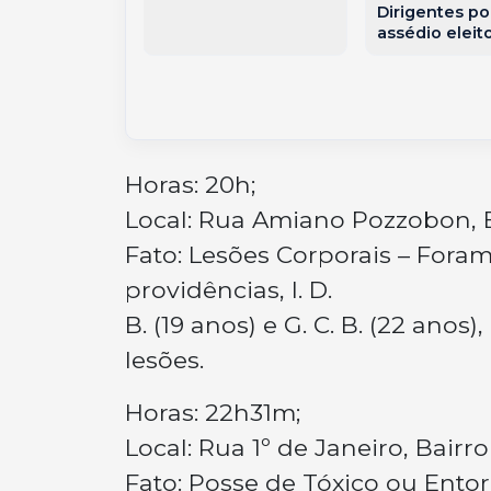
erança
Dirigentes po
assédio eleito
Horas: 20h;
Local: Rua Amiano Pozzobon, Ba
Fato: Lesões Corporais – Fora
providências, I. D.
B. (19 anos) e G. C. B. (22 ano
lesões.
Horas: 22h31m;
Local: Rua 1º de Janeiro, Bairr
Fato: Posse de Tóxico ou Ento