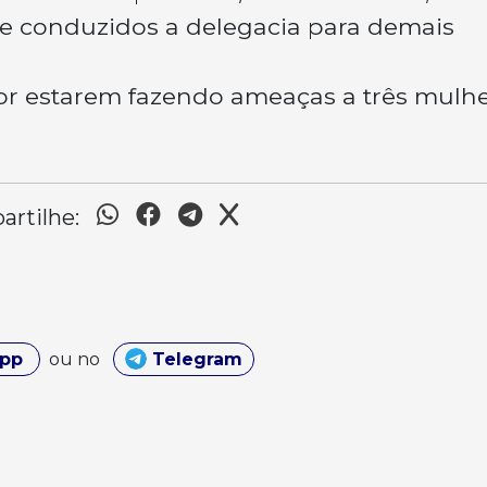
 e conduzidos a delegacia para demais
, por estarem fazendo ameaças a três mulhe
rtilhe:
App
ou no
Telegram