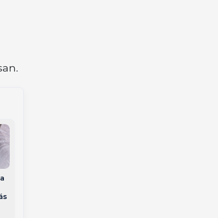
san.
a
Subtenente Hilário
Gaúcho Jonas é
Appel entra para a
eliminado do BBB 26
ás
reserva da PMSC com
e perde apartamento
trajetória marcada