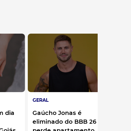
GERAL
ESPECIAL
ia
Gaúcho Jonas é
Subtene
eliminado do BBB 26 e
Appel e
ás
perde apartamento
reserva