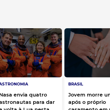
RONOMIA
BRASIL
a envia quatro
Jovem morre um d
ronautas para dar
após o próprio
olta à Lua nesta
casamento em Goi