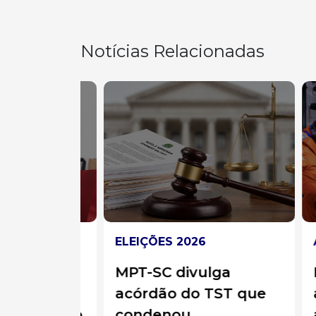
Notícias Relacionadas
ELEIÇÕES 2026
AST
a
MPT-SC divulga
Nas
e
acórdão do TST que
ast
ficiente
condenou
a v