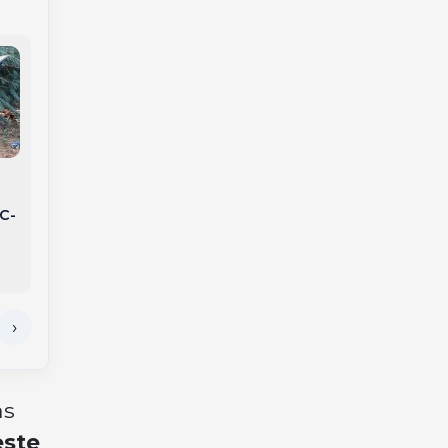
Acusados de matar
Discussão por causa
a
idoso e enterrar
de barulho termina
corpo em imóvel
com ameaça entre
C-
alugado viram réus
vizinhos no Oeste
por homicídio
Catarinense
triplamente
qualificado no Oeste
as
este