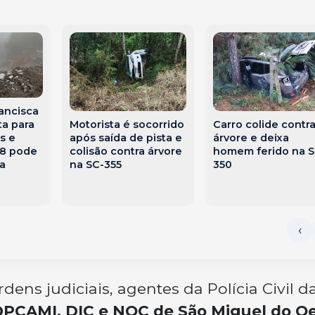
ancisca
Motorista é socorrido
Carro colide contr
ta para
após saída de pista e
árvore e deixa
s e
colisão contra árvore
homem ferido na S
18 pode
na SC-355
350
da
ns judiciais, agentes da Polícia Civil d
DPCAMI, DIC e NOC de São Miguel do O