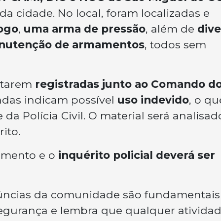
da cidade. No local, foram localizadas e
ogo
,
uma arma de pressão
, além de
dive
manutenção de armamentos
, todos sem
starem
registradas junto ao Comando d
tadas indicam possível
uso indevido
, o qu
da Polícia Civil. O material será analisad
ito.
amento e o
inquérito policial deverá ser
enúncias da comunidade são fundamentais
segurança e lembra que qualquer ativida