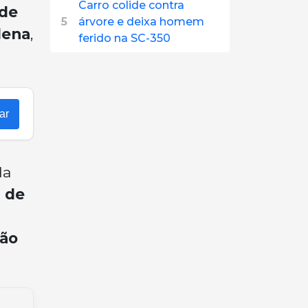
Carro colide contra
 de
5
árvore e deixa homem
lena
,
ferido na SC-350
ar
da
 de
ão