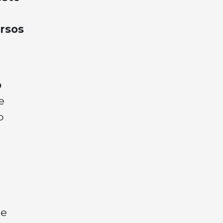
rsos
o
e
o
de