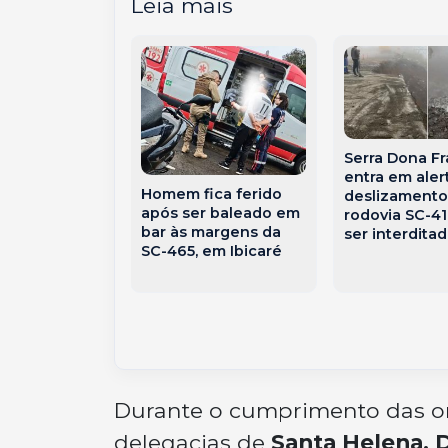
Leia mais
Serra Dona Fr
ão por causa
entra em aler
Homem fica ferido
lho termina
deslizamento
após ser baleado em
eaça entre
rodovia SC-4
bar às margens da
s no Oeste
ser interdita
SC-465, em Ibicaré
ense
Durante o cumprimento das orde
delegacias de
Santa Helena, 