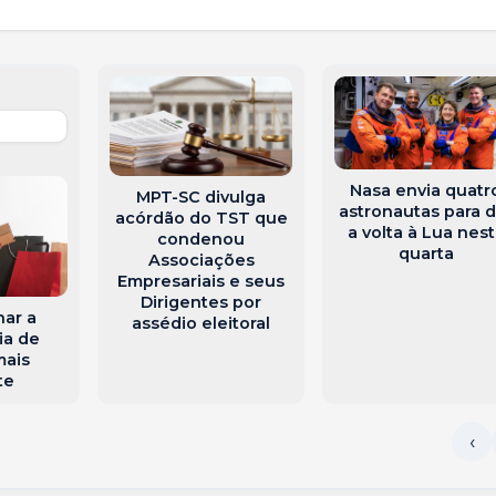
Nasa envia quatr
MPT-SC divulga
astronautas para d
acórdão do TST que
a volta à Lua nes
condenou
quarta
Associações
Empresariais e seus
Dirigentes por
ar a
assédio eleitoral
ia de
mais
te