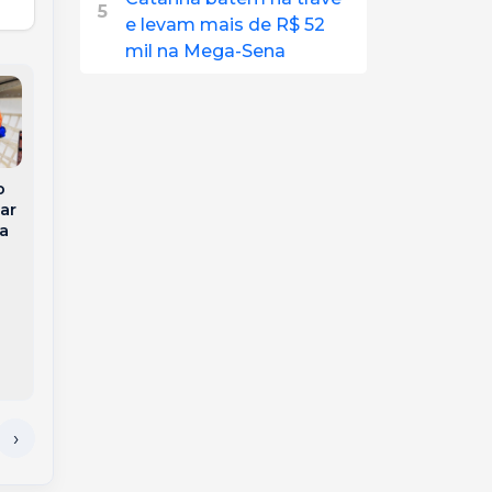
5
e levam mais de R$ 52
mil na Mega-Sena
o
Jovem morre um dia
ar
Gaúcho Jonas é
após o próprio
ta
eliminado do BBB 26
casamento em Goiás
e perde apartamento