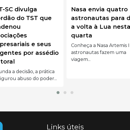
a envia quatro
Jovem morre um d
ronautas para dar
após o próprio
olta à Lua nesta
casamento em Goi
arta
morte do jovem, que hav
subido ao altar no...
eça a Nasa Artemis II:
ronautas fazem uma
em...
Links úteis