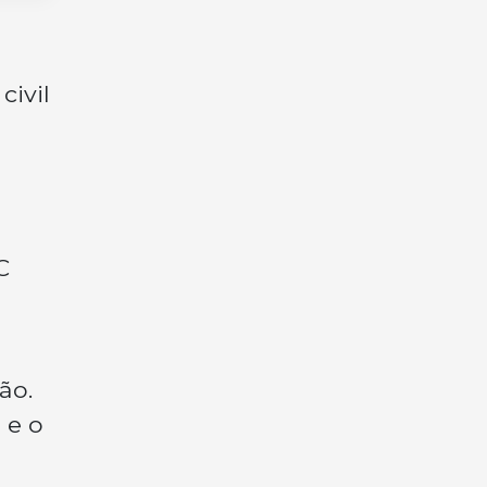
civil
C
ão.
 e o