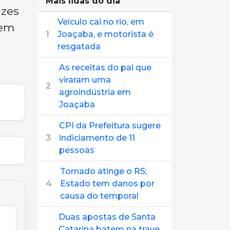
Mais lidas do dia
izes
Veículo cai no rio, em
bem
1
Joaçaba, e motorista é
resgatada
As receitas do pai que
viraram uma
2
agroindústria em
Joaçaba
CPI da Prefeitura sugere
3
indiciamento de 11
pessoas
Tornado atinge o RS;
4
Estado tem danos por
causa do temporal
Duas apostas de Santa
Catarina batem na trave