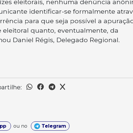
ízes eleitorais, nenhuma denúncia anôn
nicante identificar-se formalmente atra
rrência para que seja possível a apuraçã
 eleitoral quanto, eventualmente, da
ou Daniel Régis, Delegado Regional.
rtilhe:
App
ou no
Telegram