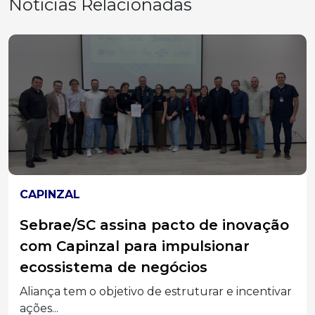
Notícias Relacionadas
CAPINZAL
Noite após noite, a fé se renova:
novena prepara a 27ª Romaria de
Frei Crispim
Comunidade vive semanas de oração que
antecedem a XXVII...