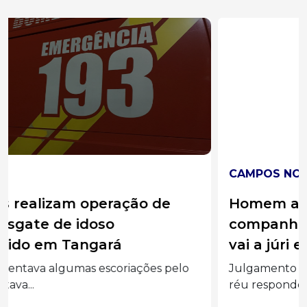
CAMPOS NOVOS
Homem acusado de tentar matar
companheira com soda cáustica vai
vai a júri em Campos Novos
Julgamento está marcado para esta sexta-feira e
réu responde...