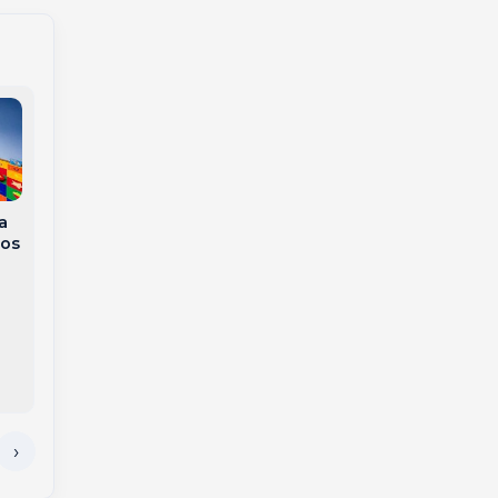
a
ços
Polícia Militar prende
dois homens por
Homem com
violência doméstica
mandado de prisão é
em Joaçaba e Herval
capturado pela
Polícia Militar em
Herval d’Oeste