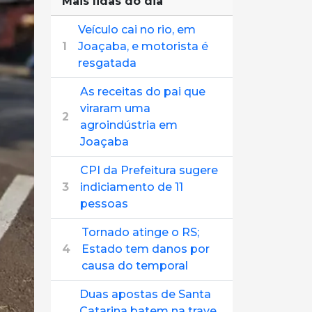
Mais lidas do dia
Veículo cai no rio, em
1
Joaçaba, e motorista é
resgatada
As receitas do pai que
viraram uma
2
agroindústria em
Joaçaba
CPI da Prefeitura sugere
3
indiciamento de 11
pessoas
Tornado atinge o RS;
4
Estado tem danos por
causa do temporal
Duas apostas de Santa
Catarina batem na trave