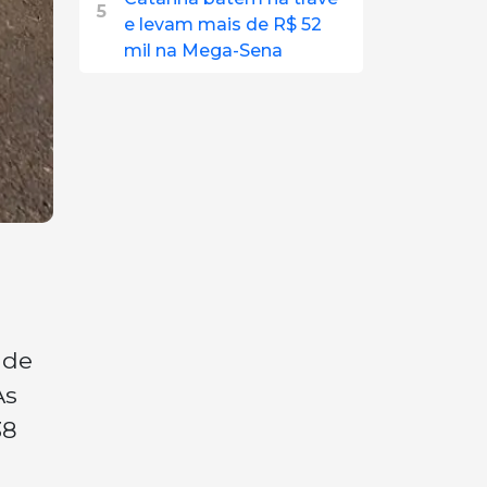
5
e levam mais de R$ 52
mil na Mega-Sena
 de
As
38