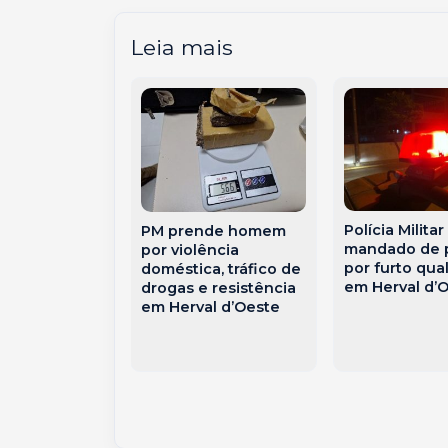
Leia mais
Polícia Milit
PM prende homem
Militar prende
mandado de 
por violência
mens por
por furto qua
doméstica, tráfico de
ia doméstica
em Herval d’
drogas e resistência
aba e Herval
em Herval d’Oeste