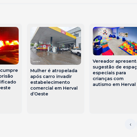
Vereador apresent
sugestão de espa
ar cumpre
Mulher é atropelada
especiais para
prisão
após carro invadir
crianças com
lificado
estabelecimento
autismo em Herval
Oeste
comercial em Herval
d’Oeste