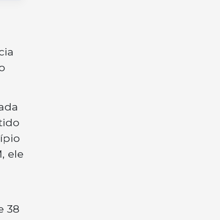
cia
o
zada
tido
ípio
, ele
e 38