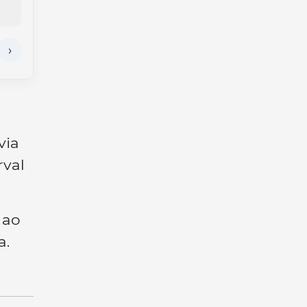
via
rval
 ao
a.