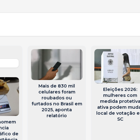
Mais de 830 mil
Eleições 2026:
celulares foram
mulheres com
roubados ou
medida protetiv
furtados no Brasil em
ativa podem mud
2025, aponta
local de votação 
relatório
SC
 homem
ncia
áfico de
istência