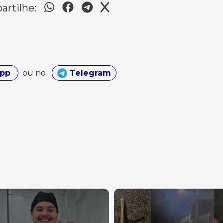
rtilhe:
App
ou no
Telegram