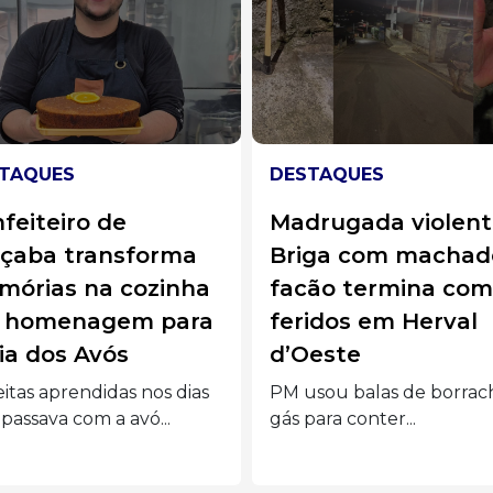
TAQUES
HERVAL D'OESTE
rugada violenta:
Memória, natureza
iga com machado e
cultura popular:
ão termina com
Artesãs de Herval
idos em Herval
d’Oeste mergulha
este
na história do
município para cria
sou balas de borracha e
nova coleção
para conter...
Roteiro percorreu de gr
milenar a redutos de