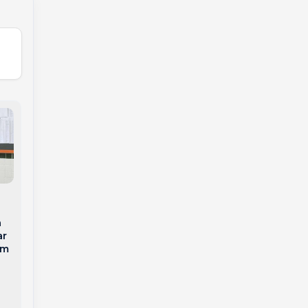
Ciclone Bomba
avança sobre o Sul
Bombeiros resgatam
do Brasil e coloca
gato que estava
a
Oeste de Santa
preso há três dias em
ar
Catarina em alerta
árvore de 25 metros
em
laranja para
em SC
tempestades severas