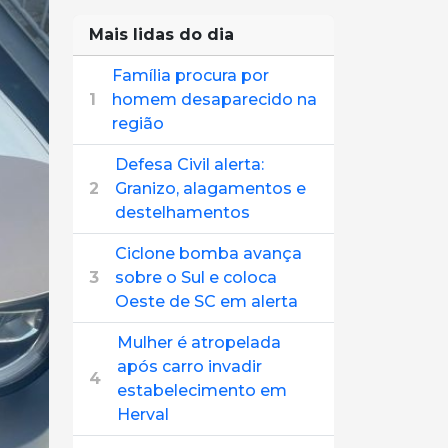
Mais lidas do dia
Família procura por
1
homem desaparecido na
região
Defesa Civil alerta:
2
Granizo, alagamentos e
destelhamentos
Ciclone bomba avança
3
sobre o Sul e coloca
Oeste de SC em alerta
Mulher é atropelada
após carro invadir
4
estabelecimento em
Herval