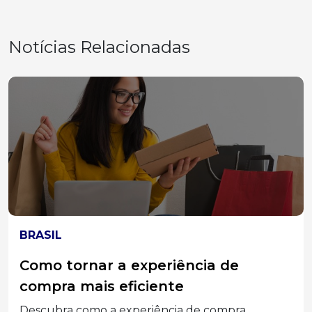
Notícias Relacionadas
ELEIÇÕES 2026
MPT-SC divulga acórdão do TST que
condenou Associações Empresariais
e seus Dirigentes por assédio