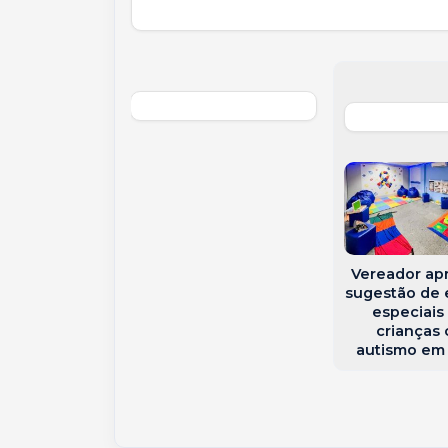
 Civil prende
stigado por
 de drogas em
al d’Oeste
Vereador ap
sugestão de
especiais
crianças
autismo em 