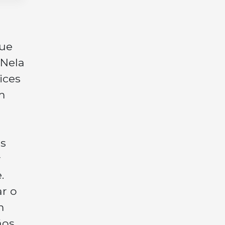
que
 Nela
ices
m
as
r
.
ar o
m
ãos