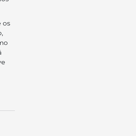
e os
o,
imo
á
ve