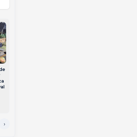
Homem é preso por
estupro de
Lutador representa
vulnerável ao
nde
Joaçaba e Herval em
fornecer nome falso
r
evento internacional
à PM em Joaçaba
ca
de combate no Peru
al