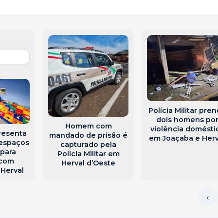
Polícia Militar pre
dois homens po
Homem com
violência domésti
resenta
mandado de prisão é
em Joaçaba e Herv
 espaços
capturado pela
 para
Polícia Militar em
 com
Herval d’Oeste
Herval