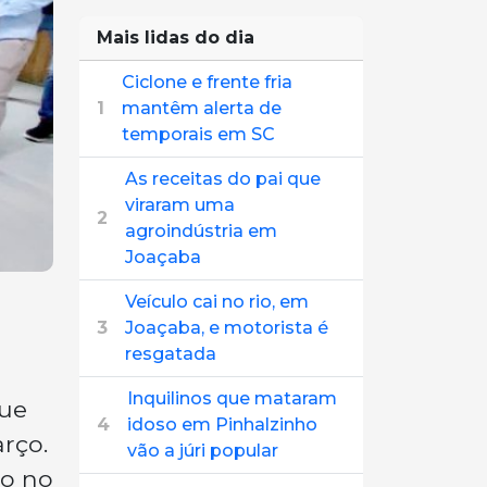
Mais lidas do dia
Ciclone e frente fria
1
mantêm alerta de
temporais em SC
As receitas do pai que
viraram uma
2
agroindústria em
Joaçaba
Veículo cai no rio, em
3
Joaçaba, e motorista é
resgatada
Inquilinos que mataram
que
4
idoso em Pinhalzinho
rço.
vão a júri popular
to no