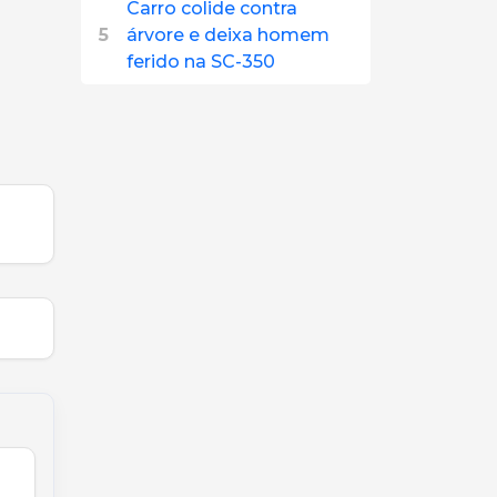
Carro colide contra
5
árvore e deixa homem
ferido na SC-350