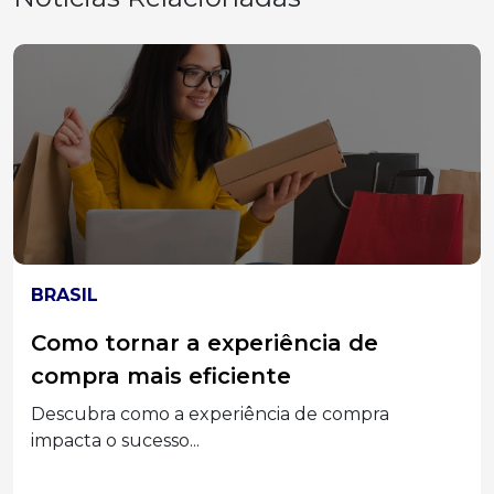
ELEIÇÕES 2026
MPT-SC divulga acórdão do TST que
condenou Associações Empresariais
e seus Dirigentes por assédio
eleitoral
Segunda a decisão, a prática configurou abuso