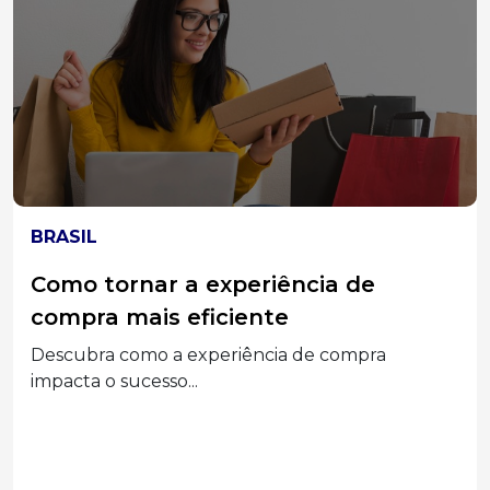
ELEIÇÕES 2026
MPT-SC divulga acórdão do TST que
condenou Associações Empresariais
e seus Dirigentes por assédio
eleitoral
Segunda a decisão, a prática configurou abuso
do poder...