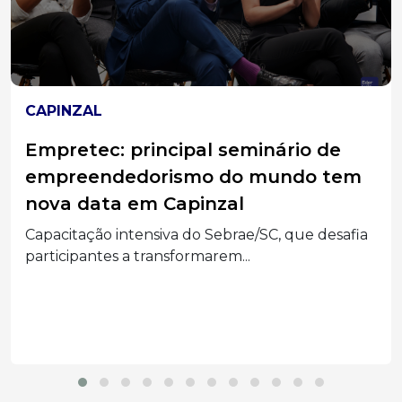
CAPINZAL
Capotamento no Bairro Vista Alegre
mobiliza Bombeiros e deixa
motorista ferida em Capinzal
Um GM/Classic capotou em uma estrada de chão
de...