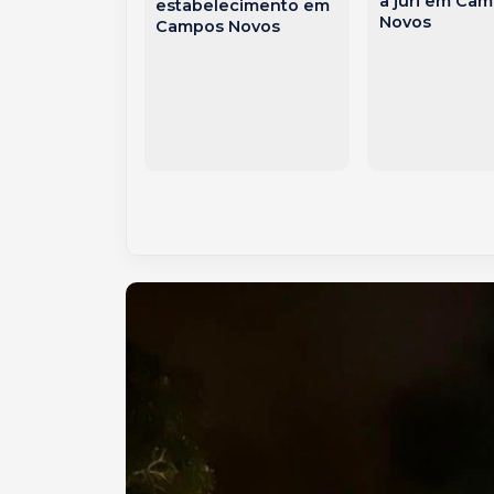
a júri em Ca
estabelecimento em
ar de arma de
Novos
Campos Novos
m Campos