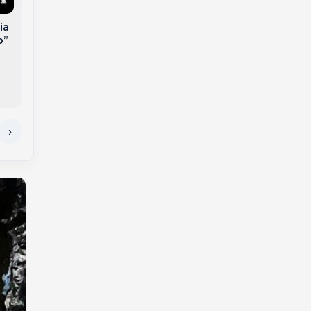
com câncer raro em
irregular de arma de
Campos Novos
fogo em Campos
ia
Novos
o”