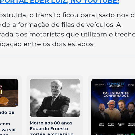
PORTAL EDER LUIZ, NO YOUTUBE!
truída, o trânsito ficou paralisado nos d
do a formação de filas de veículos. A
rada dos motoristas que utilizam o trecho
gação entre os dois estados.
ado de
Morre aos 80 anos
 com
Eduardo Ernesto
vai vai
Zortéa, empresário