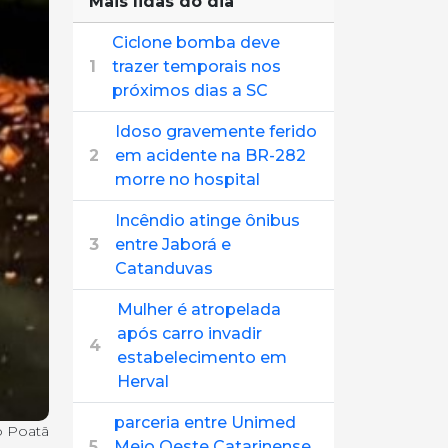
Mais lidas do dia
Ciclone bomba deve
1
trazer temporais nos
próximos dias a SC
Idoso gravemente ferido
2
em acidente na BR-282
morre no hospital
Incêndio atinge ônibus
3
entre Jaborá e
Catanduvas
Mulher é atropelada
após carro invadir
4
estabelecimento em
Herval
parceria entre Unimed
o Poatã
5
Meio Oeste Catarinense