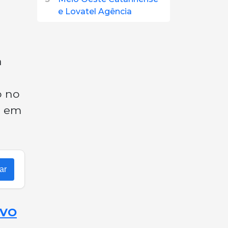
e Lovatel Agência
a
o no
m em
ar
OVO