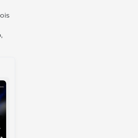
ois
,
Justiça nega
fornecimento de
Mulher é presa por
medicamento
incêndio criminoso e
milionário a menino
homem por posse