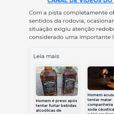
CANAL DE VÍDEOS DO 
Com a pista completamente obs
sentidos da rodovia, ocasionan
situação exigiu atenção redob
considerado uma importante li
Leia mais
Homem acus
tentar matar
Homem é preso após
é presa por
companheira
tentar furtar bebidas
o criminoso e
soda cáustica 
alcoólicas de
por posse