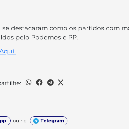
DB se destacaram como os partidos com m
idos pelo Podemos e PP.
Aqui!
rtilhe:
App
ou no
Telegram