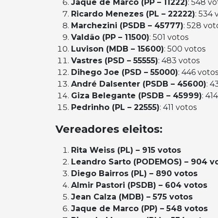
Jaque de Marco (PP – 11222)
: 548 vo
Ricardo Menezes (PL – 22222)
: 534 
Marchezini (PSDB – 45777)
: 528 vot
Valdão (PP – 11500)
: 501 votos
Luvison (MDB – 15600)
: 500 votos
Vastres (PSD – 55555)
: 483 votos
Dihego Joe (PSD – 55000)
: 446 voto
André Dalsenter (PSDB – 45600)
: 4
Giza Belegante (PSDB – 45999)
: 41
Pedrinho (PL – 22555)
: 411 votos
Vereadores eleitos:
Rita Weiss (PL) – 915 votos
Leandro Sarto (PODEMOS) – 904 v
Diego Bairros (PL) – 890 votos
Almir Pastori (PSDB) – 604 votos
Jean Calza (MDB) – 575 votos
Jaque de Marco (PP) – 548 votos