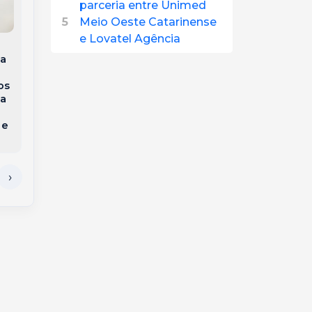
parceria entre Unimed
5
Meio Oeste Catarinense
Voa+SC: Joaçaba terá
Hospital Unimed
voos diretos para
e Lovatel Agência
Meio Oeste
Florianópolis por R$
da
Catarinense
450 a partir de
conquista
novembro
os
Acreditação ONA
ia
Nível 1
o
 e