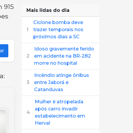
 915
Mais lidas do dia
ões
Ciclone bomba deve
1
trazer temporais nos
próximos dias a SC
Idoso gravemente ferido
ar
2
em acidente na BR-282
morre no hospital
a:
Incêndio atinge ônibus
3
entre Jaborá e
Catanduvas
Mulher é atropelada
após carro invadir
4
estabelecimento em
Herval