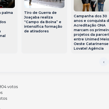
a palma
Tiro de Guerra de
Campanha dos 30
Joaçaba realiza
anos e conquista 
dos
“Campo da Boina” e
Acreditação ONA
e
intensifica formação
marcam os primeir
a
de atiradores
projetos da parcer
nal
entre Unimed Mei
Oeste Catarinense
Lovatel Agência
 904 votos
os
otos