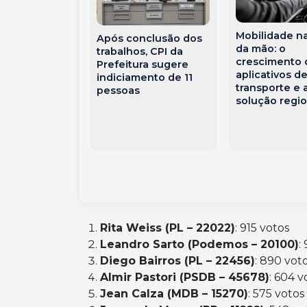
l Unimed
Mobilidade n
Após conclusão dos
ste
da mão: o
trabalhos, CPI da
ense
crescimento 
Prefeitura sugere
ta
aplicativos d
indiciamento de 11
ação ONA
transporte e 
pessoas
solução regio
Rita Weiss (PL – 22022)
: 915 votos
Leandro Sarto (Podemos – 20100)
:
Diego Bairros (PL – 22456)
: 890 vot
Almir Pastori (PSDB – 45678)
: 604 v
Jean Calza (MDB – 15270)
: 575 votos