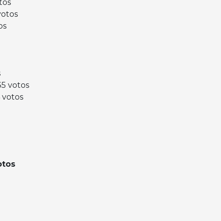
tos
votos
os
s
35 votos
4 votos
otos