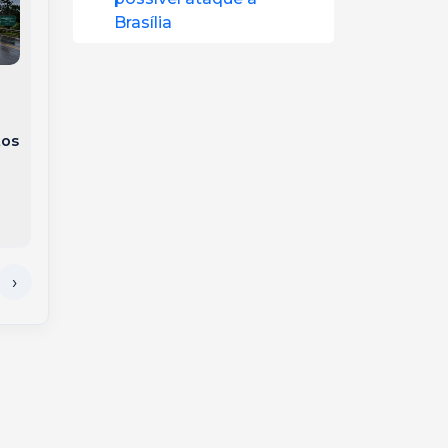
Brasília
Poderoso rio
o
atmosférico coloca o
Sul do Brasil em
“Verão no inverno”:
alerta para
tos
SC tem alerta para
tempestades
temporais, ventos de
severas, calor atípico
75 km/h e calor
e risco de tornados
atípico nesta
segunda-feira