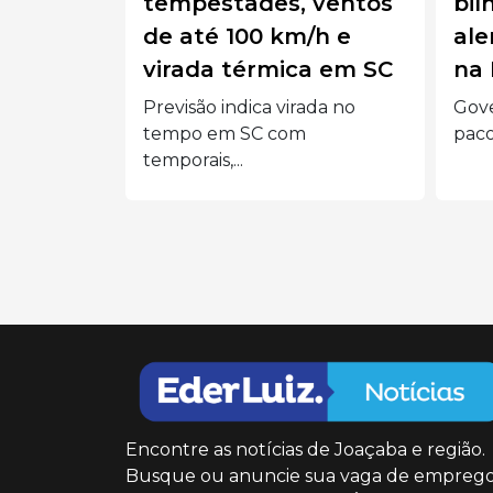
 ventos
bilhão e força-tarefa
iso
/h e
alerta para enchentes
in
a em SC
na Região Sul
do
ada no
Governo Federal anuncia
O t
pacote de R$ 1,3 bilhão e...
domi
Encontre as notícias de Joaçaba e região.
Busque ou anuncie sua vaga de emprego