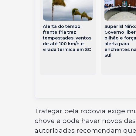
o rio
Super El Niño
Alerta do tempo:
rico coloca o
Governo liber
frente fria traz
rasil em
bilhão e forç
tempestades, ventos
ara
alerta para
de até 100 km/h e
tades
enchentes na
virada térmica em SC
 calor atípico
Sul
 de tornados
Trafegar pela rodovia exige mu
chove e pode haver novos de
autoridades recomendam que s