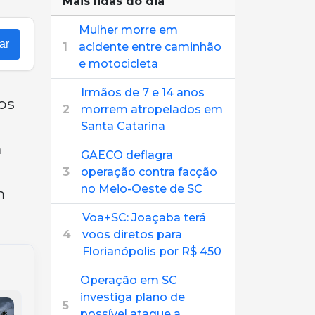
Mais lidas do dia
Mulher morre em
ar
1
acidente entre caminhão
e motocicleta
Irmãos de 7 e 14 anos
os
2
morrem atropelados em
Santa Catarina
m
GAECO deflagra
3
operação contra facção
no Meio-Oeste de SC
m
Voa+SC: Joaçaba terá
4
voos diretos para
Florianópolis por R$ 450
Operação em SC
investiga plano de
5
possível ataque a