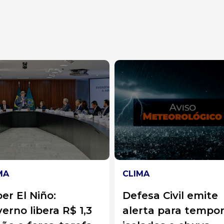
MA
CLIMA
esa Civil emite
Alerta vermelho n
erta para temporais
RS e temporais em