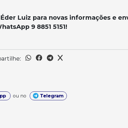
Éder Luiz para novas informações e en
WhatsApp 9 8851 5151!
rtilhe:
App
ou no
Telegram