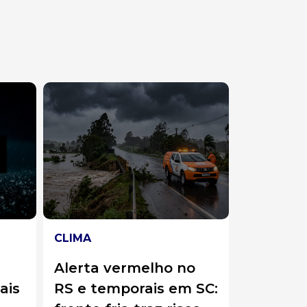
CLIMA
CLIMA
o
“Verão no inverno”: SC
Poderos
 SC:
tem alerta para
atmosfé