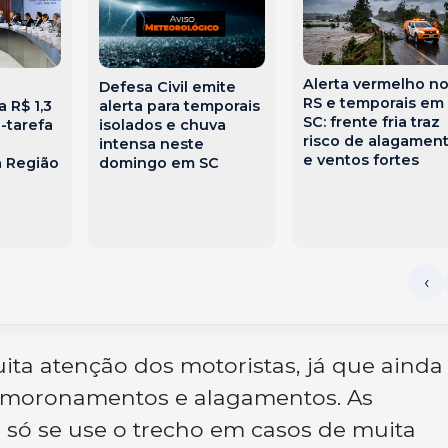
Alerta vermelho n
:
Defesa Civil emite
RS e temporais em
a R$ 1,3
alerta para temporais
SC: frente fria traz
a-tarefa
isolados e chuva
risco de alagamen
intensa neste
e ventos fortes
 Região
domingo em SC
ita atenção dos motoristas, já que ainda
smoronamentos e alagamentos. As
ó se use o trecho em casos de muita