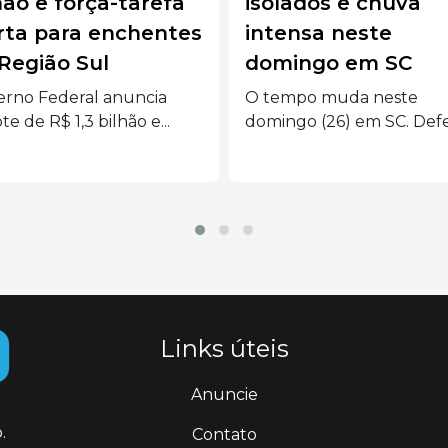
lados e chuva
frente fria traz ris
tensa neste
de alagamentos e
mingo em SC
ventos fortes
empo muda neste
Frente fria deixa o RS e
ngo (26) em SC. Defesa...
alerta vermelho, eleva...
Links úteis
Anuncie
.
Contato