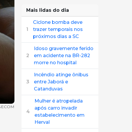
Mais lidas do dia
Ciclone bomba deve
1
trazer temporais nos
próximos dias a SC
Idoso gravemente ferido
2
em acidente na BR-282
morre no hospital
Incêndio atinge ônibus
3
entre Jaborá e
Catanduvas
Mulher é atropelada
o/SECOM
após carro invadir
4
estabelecimento em
Herval