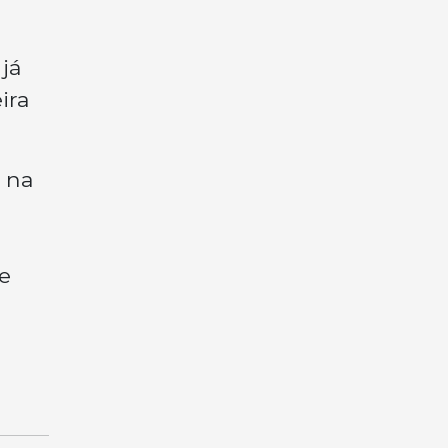
já
ira
 na
e