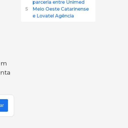
parceria entre Unimed
5
Meio Oeste Catarinense
e Lovatel Agência
 um
anta
ar