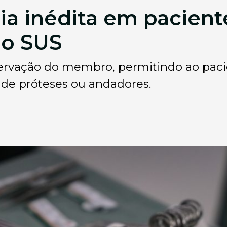
rgia inédita em pacie
lo SUS
eservação do membro, permitindo ao pa
de próteses ou andadores.