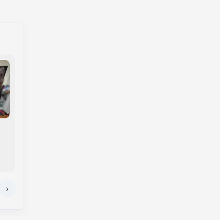
Semana começa com
calor e termina com
Irmãos de 7 e 14 anos
chuva e temporais no
morrem atropelados
Oeste de SC
em Santa Catarina