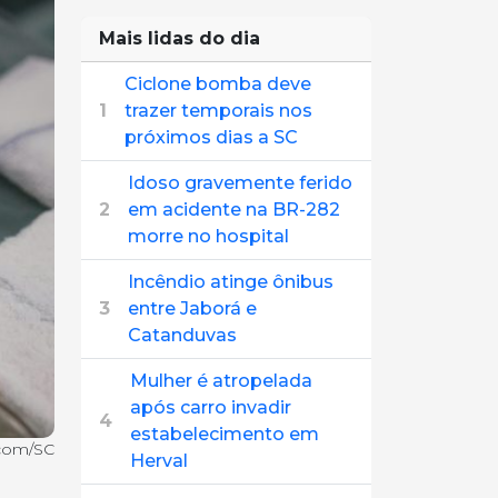
Mais lidas do dia
Ciclone bomba deve
1
trazer temporais nos
próximos dias a SC
Idoso gravemente ferido
2
em acidente na BR-282
morre no hospital
Incêndio atinge ônibus
3
entre Jaborá e
Catanduvas
Mulher é atropelada
após carro invadir
4
estabelecimento em
ecom/SC
Herval