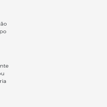
ção
ipo
ente
ou
ria