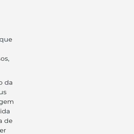
 que
os,
o da
us
agem
ida
a de
er