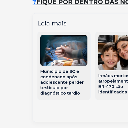
?
FIQUE POR DENTRO DAS NO
Leia mais
 começa com
Município de SC é
 termina com
Irmãos morto
condenado após
 temporais no
atropelament
adolescente perder
e SC
BR-470 são
testículo por
identificados
diagnóstico tardio