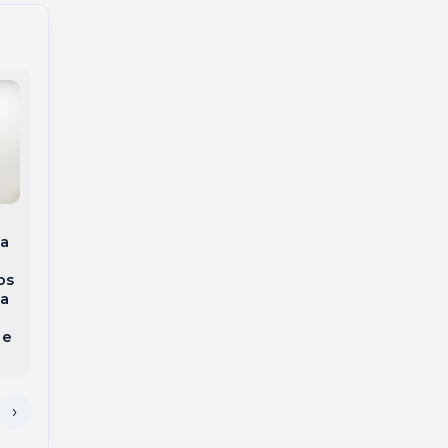
Voa+SC: Joaçaba terá
Hospital Unimed
voos diretos para
Meio Oeste
Florianópolis por R$
da
Catarinense
450 a partir de
conquista
novembro
os
Acreditação ONA
ia
Nível 1
o
 e