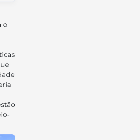
m o
ticas
que
idade
eria
estão
io-