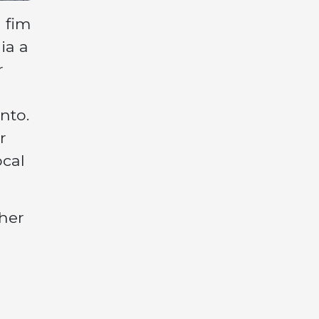
 fim
ia a
r
nto.
r
ocal
her