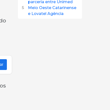
parceria entre Unimed
5
Meio Oeste Catarinense
e Lovatel Agência
ido
ar
aos