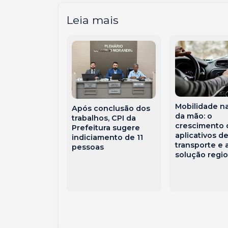
Leia mais
l Unimed
Mobilidade n
Após conclusão dos
ste
da mão: o
trabalhos, CPI da
ense
crescimento 
Prefeitura sugere
ta
aplicativos d
indiciamento de 11
ação ONA
transporte e 
pessoas
solução regio