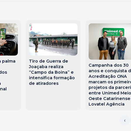
a palma
Tiro de Guerra de
Campanha dos 30
Joaçaba realiza
anos e conquista 
dos
“Campo da Boina” e
Acreditação ONA
e
intensifica formação
marcam os primeir
a
de atiradores
projetos da parcer
nal
entre Unimed Mei
Oeste Catarinense
Lovatel Agência