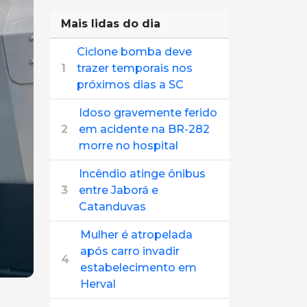
Mais lidas do dia
Ciclone bomba deve
1
trazer temporais nos
próximos dias a SC
Idoso gravemente ferido
2
em acidente na BR-282
morre no hospital
Incêndio atinge ônibus
3
entre Jaborá e
Catanduvas
Mulher é atropelada
após carro invadir
4
estabelecimento em
Herval