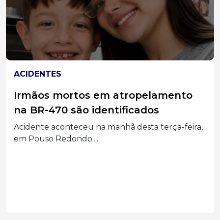
ESTADO
Detran de SC muda regras para
provas práticas da CNH e estabelece
novos critérios para os exames
Novas normas buscam padronizar avaliações,
garantir mais transparência e...