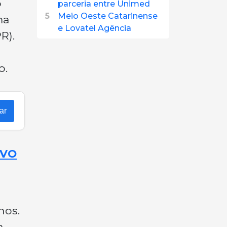
o
parceria entre Unimed
5
Meio Oeste Catarinense
ma
e Lovatel Agência
R).
o.
ar
OVO
nos.
a