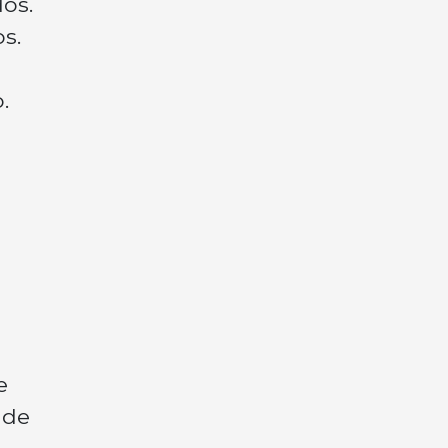
os.
s.
.
e
 de