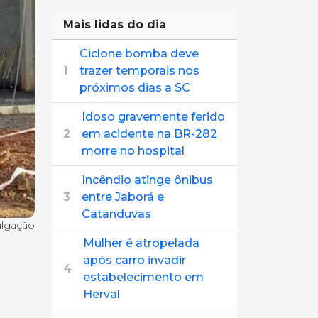
Mais lidas do dia
Ciclone bomba deve
1
trazer temporais nos
próximos dias a SC
Idoso gravemente ferido
2
em acidente na BR-282
morre no hospital
Incêndio atinge ônibus
3
entre Jaborá e
Catanduvas
ulgação
Mulher é atropelada
após carro invadir
4
estabelecimento em
Herval