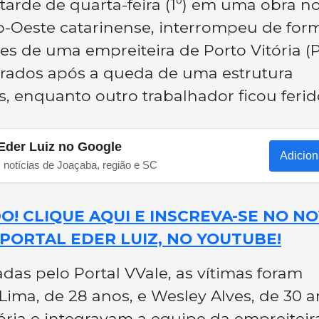
arde de quarta-feira (1º) em uma obra n
o-Oeste catarinense, interrompeu de for
res de uma empreiteira de Porto Vitória (P
rrados após a queda de uma estrutura
, enquanto outro trabalhador ficou ferid
Eder Luiz no Google
Adicion
s notícias de Joaçaba, região e SC
! CLIQUE AQUI E INSCREVA-SE NO N
PORTAL EDER LUIZ, NO YOUTUBE!
as pelo Portal VVale, as vítimas foram
ima, de 28 anos, e Wesley Alves, de 30 a
ia e integravam a equipe da empreiteir