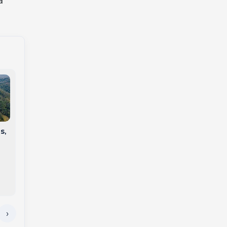
Defesa Civil emite
s,
alerta para temporais
na região na manhã
desta terça-feira
Incêndio atinge
ônibus entre Jaborá
e Catanduvas