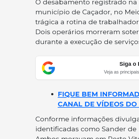
O desabamento registrado na t
município de Caçador, no Mei
trágica a rotina de trabalhado
Dois operários morreram sote
durante a execução de serviços
Siga o 
Veja as principai
FIQUE BEM INFORMADO
CANAL DE VÍDEOS DO 
Conforme informações divulgad
identificadas como Sander de L
Ambos moravam em Porto Vitór