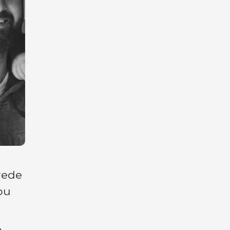
rede
ou