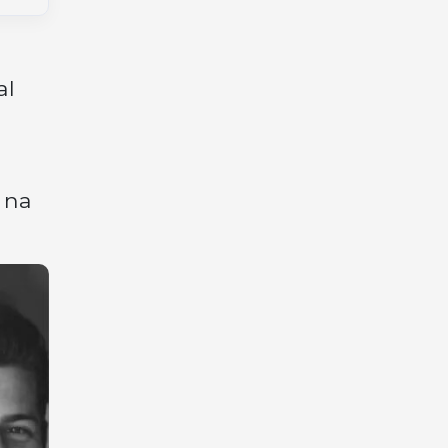
al
 na