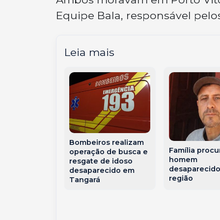
Equipe Bala, responsável pelos
Leia mais
ivil emite
ara temporais
ão na manhã
Bombeiros realizam
rça-feira
Família procu
operação de busca e
homem
resgate de idoso
desaparecido
desaparecido em
região
Tangará