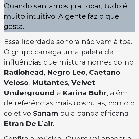
Quando sentamos pra tocar, tudo é
muito intuitivo. A gente faz o que
gosta.”
Essa liberdade sonora não vem à toa.
O grupo carrega uma paleta de
influências que mistura nomes como
Radiohead
,
Negro Leo
,
Caetano
Veloso
,
Mutantes
,
Velvet
Underground
e
Karina Buhr
, além
de referências mais obscuras, como o
coletivo
Sanam
ou a banda africana
Etran De L’air
.
Confira a música “Quem vai apagar a