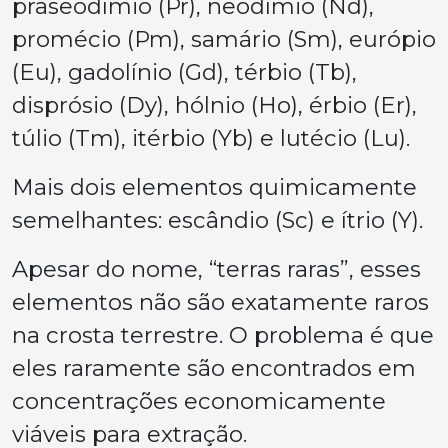
praseodímio (Pr), neodímio (Nd),
promécio (Pm), samário (Sm), európio
(Eu), gadolínio (Gd), térbio (Tb),
disprósio (Dy), hólnio (Ho), érbio (Er),
túlio (Tm), itérbio (Yb) e lutécio (Lu).
Mais dois elementos quimicamente
semelhantes: escândio (Sc) e ítrio (Y).
Apesar do nome, “terras raras”, esses
elementos não são exatamente raros
na crosta terrestre. O problema é que
eles raramente são encontrados em
concentrações economicamente
viáveis para extração.