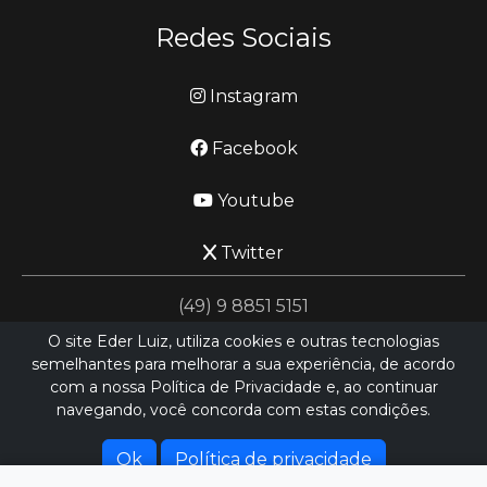
Redes Sociais
Instagram
Facebook
Youtube
Twitter
(49) 9 8851 5151
O site Eder Luiz, utiliza cookies e outras tecnologias
semelhantes para melhorar a sua experiência, de acordo
jornalismo@ederluiz.com.vc
com a nossa Política de Privacidade e, ao continuar
navegando, você concorda com estas condições.
Desenvolvido por
LN SISTEMAS
Hospedado por
HEXIO CLOUD
Ok
Política de privacidade