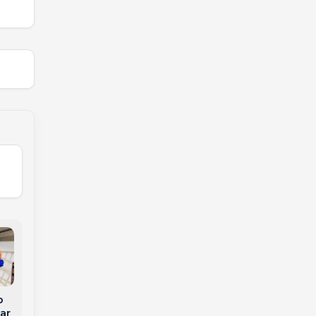
o
Jovem morre um dia
ar