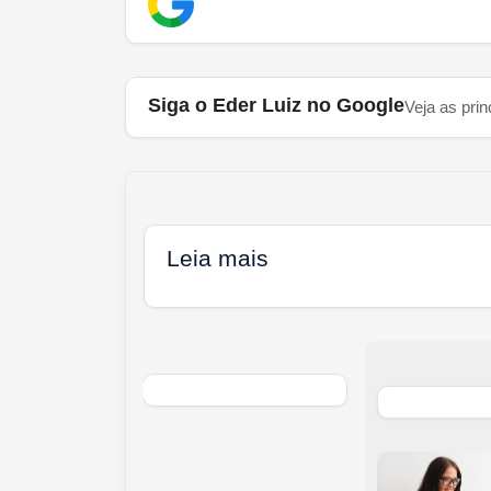
Siga o Eder Luiz no Google
Veja as prin
Leia mais
ente Hilário