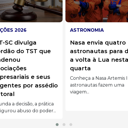
RONOMIA
BRASIL
a envia quatro
Jovem morre um d
ronautas para dar
após o próprio
olta à Lua nesta
casamento em Goi
arta
morte do jovem, que hav
subido ao altar no...
eça a Nasa Artemis II:
ronautas fazem uma
em...