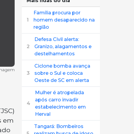
Mais lidas do dia
Família procura por
1
homem desaparecido na
região
Defesa Civil alerta:
2
Granizo, alagamentos e
destelhamentos
Ciclone bomba avança
imagem
3
sobre o Sul e coloca
Oeste de SC em alerta
Mulher é atropelada
após carro invadir
4
estabelecimento em
TJSC)
Herval
us em
Tangará: Bombeiros
gado
5
realizam busca de idoso