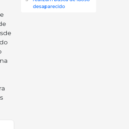
desaparecido
de
de
esde
ado
o
 na
ra
s