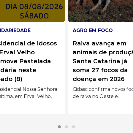
O EM FOCO
ESTRADAS
iva avança em
Pedágio ‘free flow’:
mais de produção:
como vai funcionar
ta Catarina já
cobrança sem
a 27 focos da
cancelas em Joaç
ença em 2026
e no Oeste de SC
sc confirma novos focos
Novo sistema de pedágio
aiva no Oeste e...
começa em 2027 nas
rodovias...