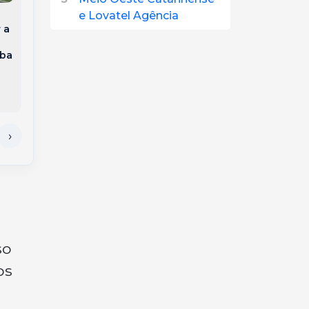
e Lovatel Agência
Capotamento no
 a
Bairro Vista Alegre
Homem é levado à
mobiliza Bombeiros e
delegacia após
aba
deixa motorista
disparos contra
ferida em Capinzal
residência matarem
cão no interior de
Videira
so
os