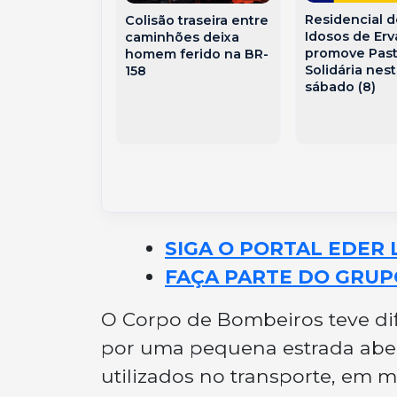
Residencial 
Colisão traseira entre
mento no
Idosos de Erv
caminhões deixa
ista Alegre
promove Pas
homem ferido na BR-
a Bombeiros e
Solidária nes
158
otorista
sábado (8)
em Capinzal
SIGA O PORTAL EDER 
FAÇA PARTE DO GRUP
O Corpo de Bombeiros teve dif
por uma pequena estrada aber
utilizados no transporte, em 