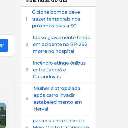
Mais lidas do dia
Ciclone bomba deve
1
trazer temporais nos
próximos dias a SC
Idoso gravemente ferido
2
em acidente na BR-282
ar
morre no hospital
Incêndio atinge ônibus
3
entre Jaborá e
Catanduvas
Mulher é atropelada
após carro invadir
4
estabelecimento em
Herval
parceria entre Unimed
5
Meio Oeste Catarinense