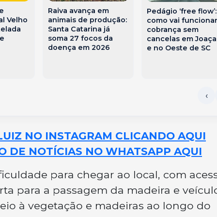
Raiva avança em
de
Pedágio ‘free flow’:
animais de produção:
al Velho
como vai funcionar
Santa Catarina já
telada
cobrança sem
soma 27 focos da
te
cancelas em Joaç
doença em 2026
e no Oeste de SC
LUIZ NO INSTAGRAM CLICANDO AQUI
O DE NOTÍCIAS NO WHATSAPP AQUI
iculdade para chegar ao local, com aces
ta para a passagem da madeira e veícul
meio à vegetação e madeiras ao longo do