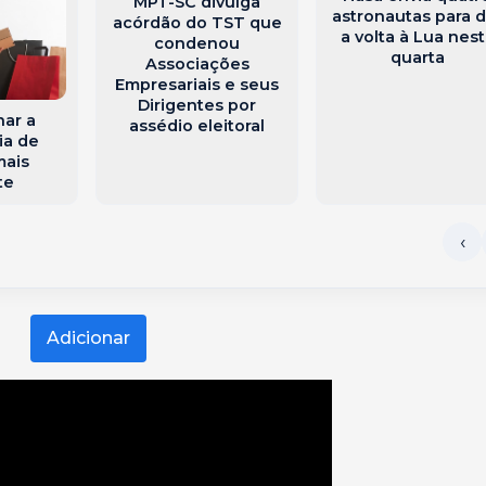
MPT-SC divulga
astronautas para d
acórdão do TST que
a volta à Lua nes
condenou
quarta
Associações
Empresariais e seus
Dirigentes por
ar a
assédio eleitoral
ia de
mais
te
Adicionar