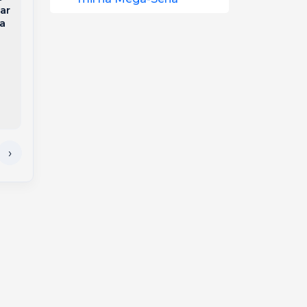
Jovem morre um dia
ar
Gaúcho Jonas é
após o próprio
ta
eliminado do BBB 26
casamento em Goiás
e perde apartamento