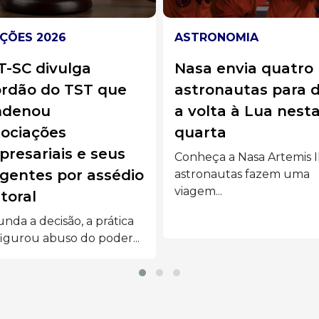
RONOMIA
BRASIL
a envia quatro
Jovem morre um d
ronautas para dar
após o próprio
olta à Lua nesta
casamento em Goi
arta
morte do jovem, que hav
subido ao altar no...
eça a Nasa Artemis II:
ronautas fazem uma
em...