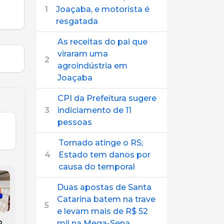
1
Joaçaba, e motorista é
resgatada
As receitas do pai que
viraram uma
2
agroindústria em
Joaçaba
CPI da Prefeitura sugere
3
indiciamento de 11
pessoas
Tornado atinge o RS;
4
Estado tem danos por
causa do temporal
Duas apostas de Santa
Catarina batem na trave
5
e levam mais de R$ 52
o
mil na Mega-Sena