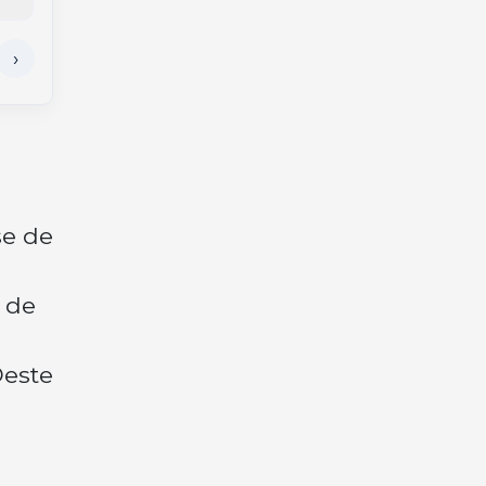
se de
 de
Oeste