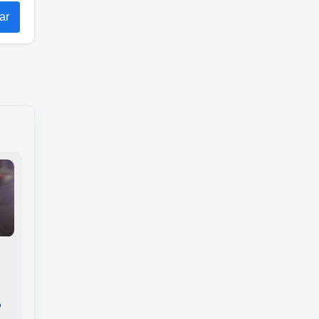
ar
Eleições 2026:
Candidato ao
Lutador representa
Senado, Décio Lima
Joaçaba e Herval em
(PT) visita Joaçaba e
evento internacional
fala sobre projetos
de combate no Peru
o
para a região