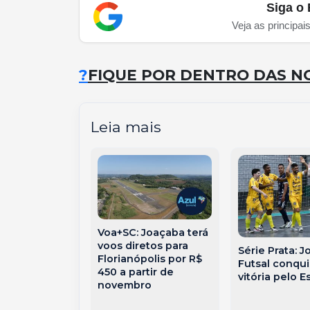
Siga o 
Veja as principai
?
FIQUE POR DENTRO DAS NO
Leia mais
Voa+SC: Joaçaba terá
voos diretos para
Série Prata: 
 representa
Florianópolis por R$
Futsal conqui
 e Herval em
450 a partir de
vitória pelo E
internacional
novembro
ate no Peru