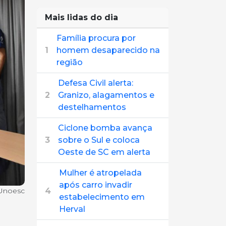
Mais lidas do dia
Família procura por
1
homem desaparecido na
região
Defesa Civil alerta:
2
Granizo, alagamentos e
destelhamentos
Ciclone bomba avança
3
sobre o Sul e coloca
Oeste de SC em alerta
Mulher é atropelada
após carro invadir
4
 Unoesc
estabelecimento em
Herval