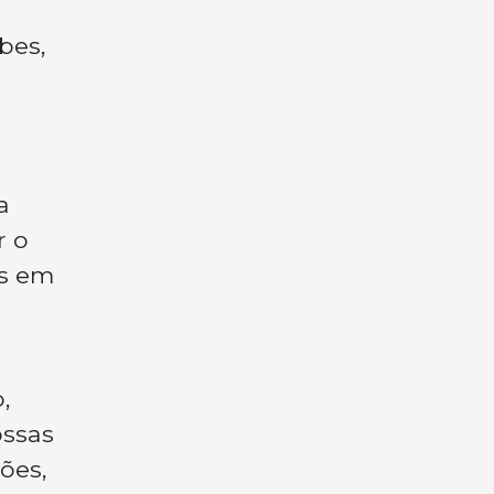
bes,
a
r o
as em
,
ossas
ões,