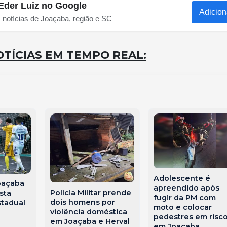
Eder Luiz no Google
Adicion
s notícias de Joaçaba, região e SC
TÍCIAS EM TEMPO REAL:
Adolescente é
Joaçaba
apreendido após
Polícia Militar prende
sta
fugir da PM com
dois homens por
stadual
moto e colocar
violência doméstica
pedestres em risc
em Joaçaba e Herval
em Joaçaba