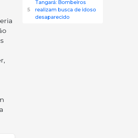
Tangará: Bombeiros
5
realizam busca de idoso
desaparecido
eria
ão
os
r,
an
a