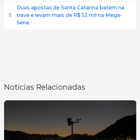
Duas apostas de Santa Catarina batem na
5
trave e levam mais de R$ 52 mil na Mega-
Sena
Notícias Relacionadas