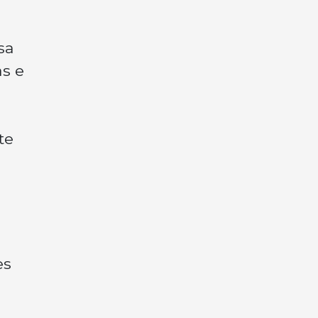
sa
s e
te
es