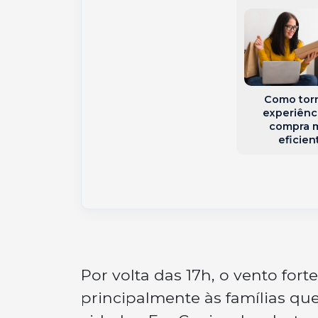
ente Hilário
entra para a
 da PMSC com
ória marcada
 liderança
Como torn
experiênc
compra 
eficien
Por volta das 17h, o vento for
principalmente às famílias qu