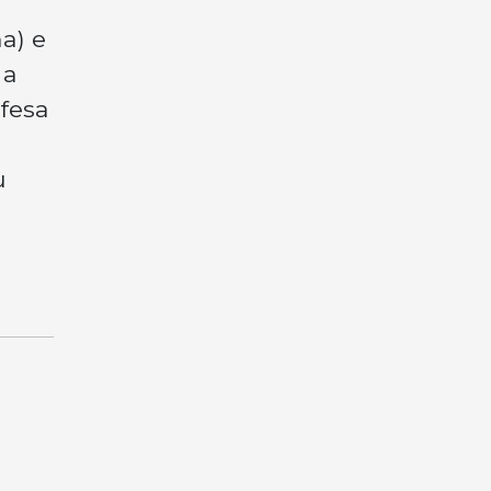
a) e
 a
fesa
u