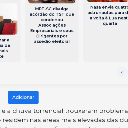
Nasa envia quatr
MPT-SC divulga
astronautas para d
acórdão do TST que
a volta à Lua nes
condenou
quarta
Associações
Empresariais e seus
Dirigentes por
ar a
assédio eleitoral
ia de
mais
te
Adicionar
te e a chuva torrencial trouxeram problem
e residem nas áreas mais elevadas das d