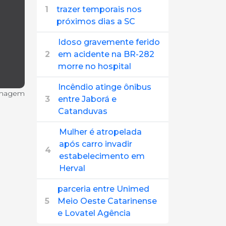
1
trazer temporais nos
próximos dias a SC
Idoso gravemente ferido
2
em acidente na BR-282
morre no hospital
Incêndio atinge ônibus
imagem
3
entre Jaborá e
Catanduvas
Mulher é atropelada
após carro invadir
4
estabelecimento em
Herval
parceria entre Unimed
5
Meio Oeste Catarinense
e Lovatel Agência