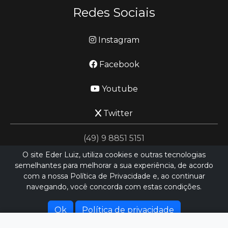
Redes Sociais
Instagram
Facebook
Youtube
Twitter
(49) 9 8851 5151
O site Eder Luiz, utiliza cookies e outras tecnologias
semelhantes para melhorar a sua experiência, de acordo
jornalismo@ederluiz.com.vc
com a nossa Política de Privacidade e, ao continuar
navegando, você concorda com estas condições.
Desenvolvido por
LN SISTEMAS
Hospedado por
HEXIO CLOUD
Ok
Política de privacidade