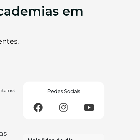
 academias em
entes.
nternet
Redes Sociais
ias