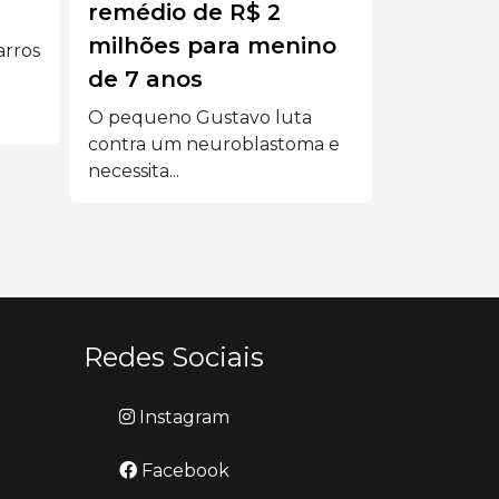
470, em Campos
Erval Velho 
no
Novos
Grave acidente na BR-470,
em Campos Novos, deixou
um...
a e
Redes Sociais
Instagram
Facebook