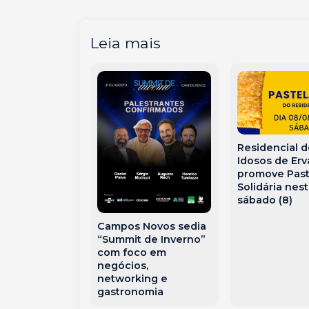
Leia mais
Residencial 
mento no
Idosos de Erv
ista Alegre
promove Pas
a Bombeiros e
Solidária nes
otorista
sábado (8)
em Capinzal
Campos Novos sedia
“Summit de Inverno”
com foco em
negócios,
networking e
gastronomia