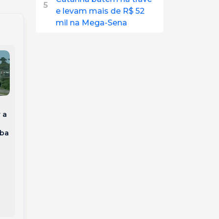
5
e levam mais de R$ 52
mil na Mega-Sena
Capotamento no
 a
Bairro Vista Alegre
Homem é levado à
mobiliza Bombeiros e
delegacia após
aba
deixa motorista
disparos contra
ferida em Capinzal
residência matarem
cão no interior de
Videira