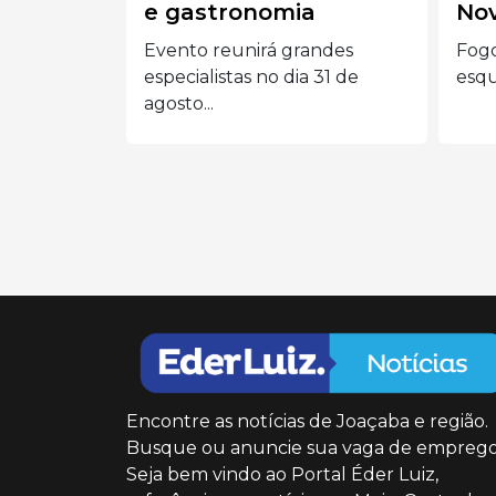
a
Novos
Ca
andes
Fogo começou em panela
Bati
 31 de
esquecida no fogão de uma...
e um
vítim
Encontre as notícias de Joaçaba e região.
Busque ou anuncie sua vaga de emprego
Seja bem vindo ao Portal Éder Luiz,