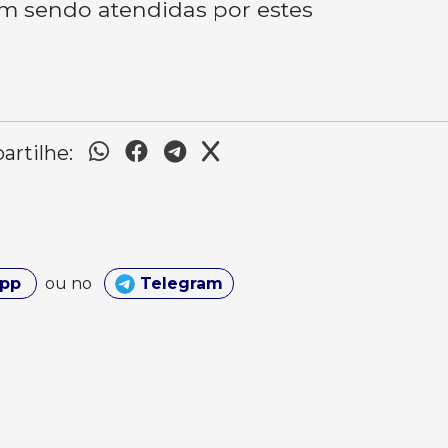
am sendo atendidas por estes
rtilhe:
App
ou no
Telegram