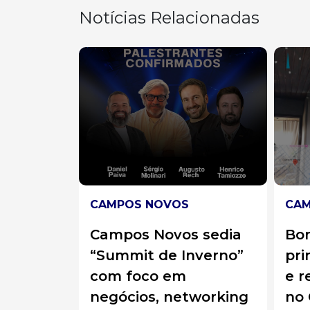
Notícias Relacionadas
CAMPOS NOVOS
ACI
 sedia
Bombeiros controlam
Col
nverno”
princípio de incêndio
car
e resgatam animais
cin
working
no Centro de Campos
blo