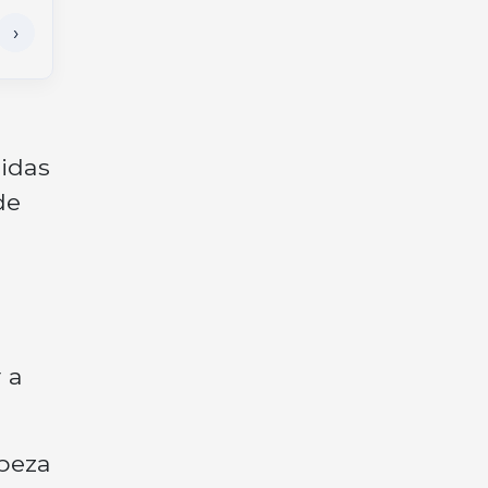
didas
de
 a
mpeza