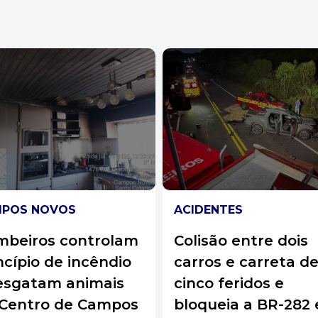
DENTES
SOLIDARIEDADE
isão entre dois
“Quanto vale a vid
ros e carreta deixa
do seu filho?”: Famí
co feridos e
de Campos Novos 
queia a BR-282 em
apelo para custear