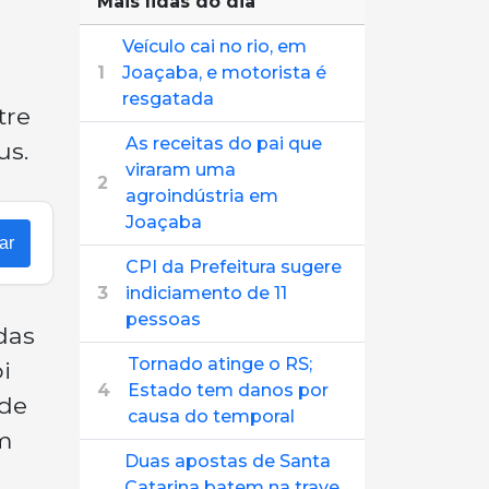
Mais lidas do dia
Veículo cai no rio, em
1
Joaçaba, e motorista é
resgatada
tre
As receitas do pai que
us.
viraram uma
2
agroindústria em
Joaçaba
ar
CPI da Prefeitura sugere
3
indiciamento de 11
pessoas
das
Tornado atinge o RS;
i
4
Estado tem danos por
 de
causa do temporal
m
Duas apostas de Santa
Catarina batem na trave