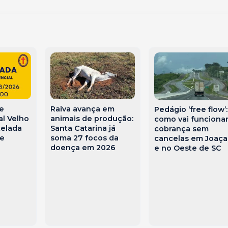
Raiva avança em
de
Pedágio ‘free flow’:
animais de produção:
al Velho
como vai funcionar
Santa Catarina já
telada
cobrança sem
soma 27 focos da
te
cancelas em Joaç
doença em 2026
e no Oeste de SC