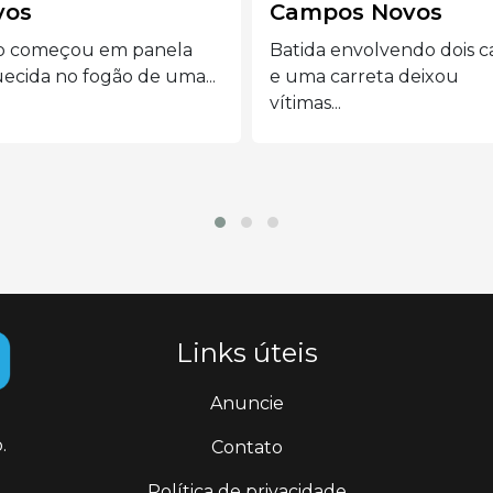
mpos Novos
remédio de R$ 2
milhões para meni
da envolvendo dois carros
de 7 anos
a carreta deixou
as...
O pequeno Gustavo luta
contra um neuroblastom
necessita...
Links úteis
Anuncie
.
Contato
Política de privacidade