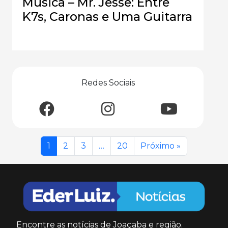
Música – Mr. Jesse: Entre
K7s, Caronas e Uma Guitarra
Redes Sociais
1
2
3
…
20
Próximo »
Encontre as notícias de Joaçaba e região.