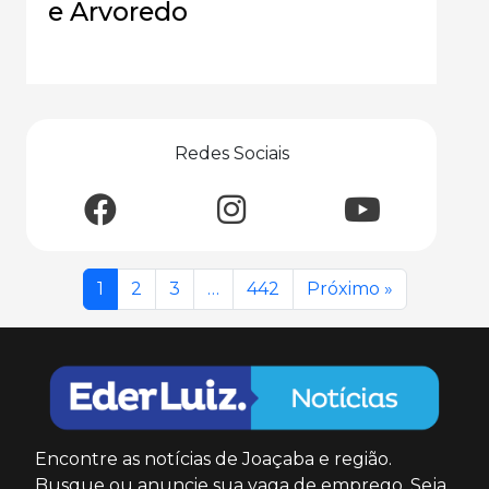
e Arvoredo
Redes Sociais
1
2
3
…
442
Próximo »
Encontre as notícias de Joaçaba e região.
Busque ou anuncie sua vaga de emprego. Seja