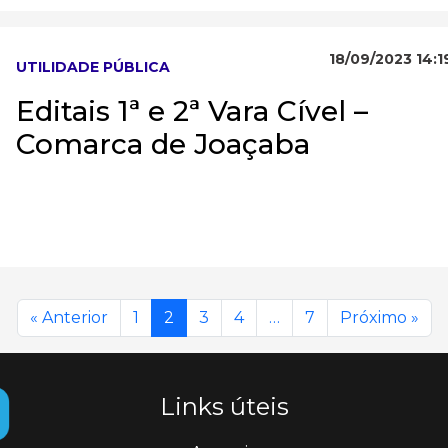
18/09/2023 14:1
UTILIDADE PÚBLICA
Editais 1ª e 2ª Vara Cível –
Comarca de Joaçaba
« Anterior
1
2
3
4
…
7
Próximo »
Links úteis