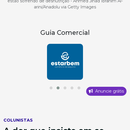
estão sofrendo de desnutrição - Ahmed Jihad Ibrahim Al-
arini/Anadolu via Getty Images
Guia Comercial
Anuncie grátis
COLUNISTAS