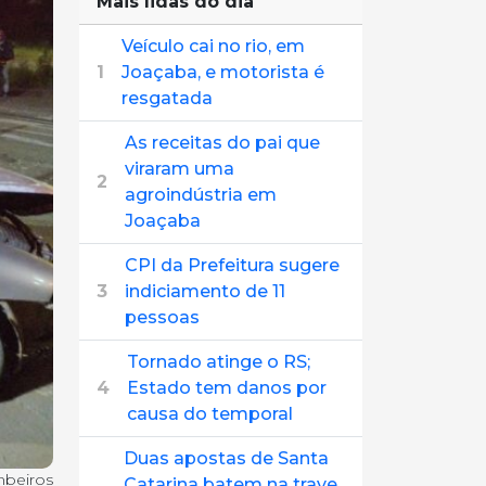
Mais lidas do dia
Veículo cai no rio, em
1
Joaçaba, e motorista é
resgatada
As receitas do pai que
viraram uma
2
agroindústria em
Joaçaba
CPI da Prefeitura sugere
3
indiciamento de 11
pessoas
Tornado atinge o RS;
4
Estado tem danos por
causa do temporal
Duas apostas de Santa
mbeiros
Catarina batem na trave