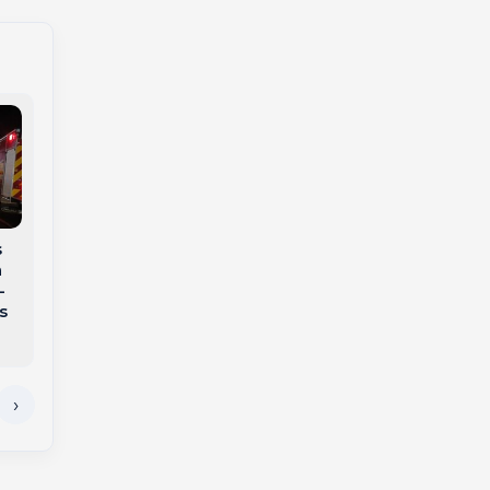
s
Bombeiros realizam
a
Família procura por
operação de busca e
-
homem
resgate de idoso
s
desaparecido na
desaparecido em
região
Tangará