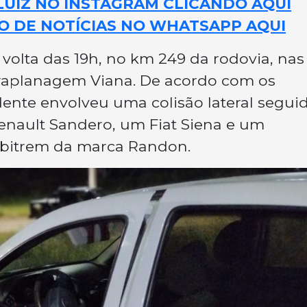
LUIZ NO INSTAGRAM CLICANDO AQUI
O DE NOTÍCIAS NO WHATSAPP AQUI
r volta das 19h, no km 249 da rodovia, nas
raplanagem Viana. De acordo com os
ente envolveu uma colisão lateral segui
enault Sandero, um Fiat Siena e um
bitrem da marca Randon.