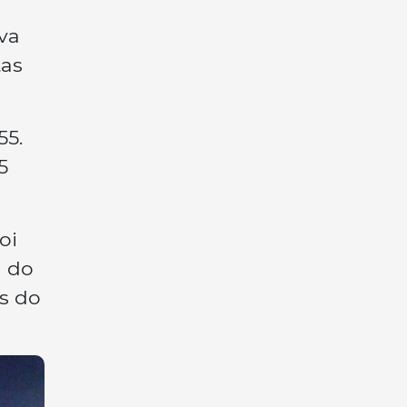
va
tas
55.
5
oi
a do
as do