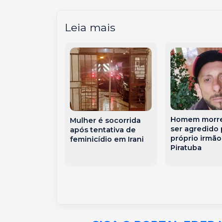
Leia mais
Homem morre
Mulher é socorrida
procura por
ser agredido 
após tentativa de
próprio irmã
feminicídio em Irani
ecido na
Piratuba