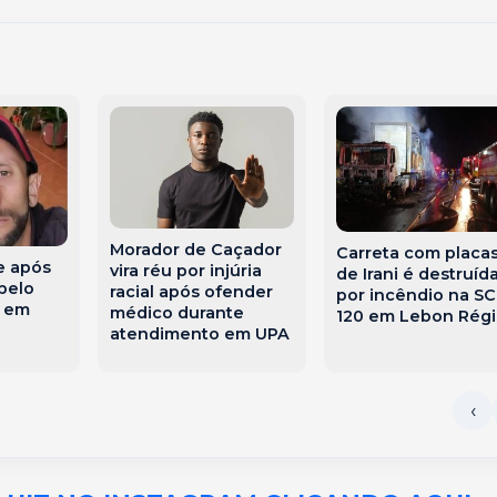
Morador de Caçador
Carreta com placa
 após
vira réu por injúria
de Irani é destruíd
pelo
racial após ofender
por incêndio na SC
o em
médico durante
120 em Lebon Régi
atendimento em UPA