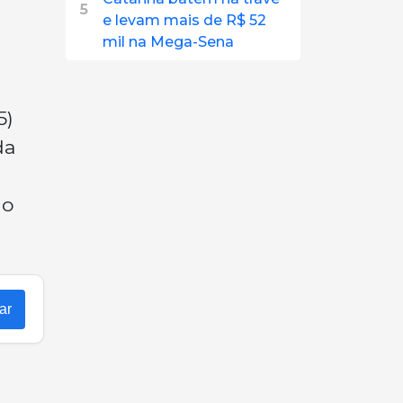
5
e levam mais de R$ 52
mil na Mega-Sena
5)
da
do
ar