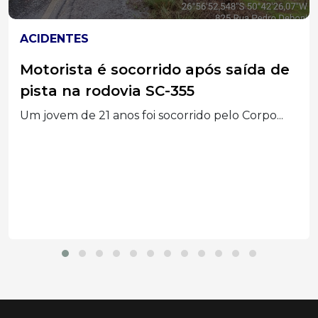
SEGURANÇA
Mais de 830 mil celulares foram
roubados ou furtados no Brasil em
2025, aponta relatório
Relatório aponta mais de 830 mil celulares
roubados ou...