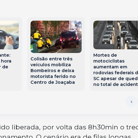
ante:
Mortes de
Colisão entre três
 hora
motociclistas
veículos mobiliza
r de
aumentam em
Bombeiros e deixa
rodovias federais 
motorista ferido no
SC apesar de qued
Centro de Joaçaba
no total de aciden
ido liberada, por volta das 8h30min o tre
onamento. O cenário era de filas longas