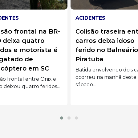
DENTES
ESTRADAS
isão traseira entre
Acidente na BR-47
ros deixa idoso
em Pouso Redondo
ido no Balneário de
mata motorista. B
atuba
se salva por milag
da envolvendo dois carros
Colisão entre Fiat Uno e
reu na manhã deste
caminhão Ford Cargo
do...
deixou...