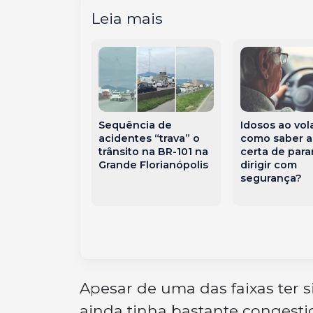
Leia mais
Sequência de
Idosos ao vol
acidentes “trava” o
como saber a
traseira entre
trânsito na BR-101 na
certa de para
deixa idoso
Grande Florianópolis
dirigir com
no Balneário
segurança?
tuba
Apesar de uma das faixas ter s
ainda tinha bastante congesti