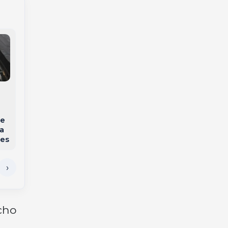
Colisão frontal na BR-
470 deixa quatro
Colisão traseira entre
feridos e motorista é
carros deixa idoso
de
resgatado de
ferido no Balneário
a
helicóptero em SC
de Piratuba
tes
cho