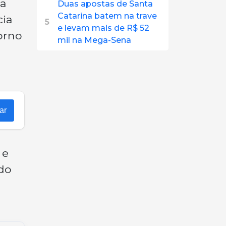
na
Duas apostas de Santa
Catarina batem na trave
cia
5
e levam mais de R$ 52
orno
mil na Mega-Sena
ar
 e
ido