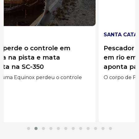
SANTA CATARINA
Pescador encontra corpo boiando
em rio em SC; investigação inicial
aponta para afogamento
O corpo de Fabiano Felix Mota, de 30 anos,...