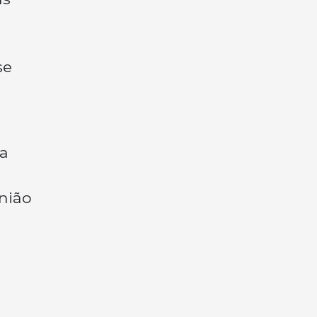
se
va
nião
s