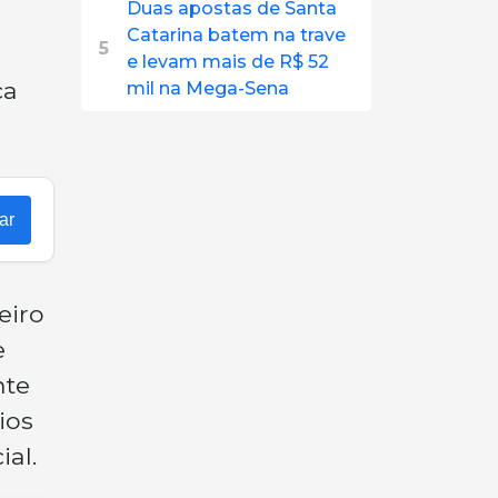
Duas apostas de Santa
Catarina batem na trave
5
e levam mais de R$ 52
ça
mil na Mega-Sena
ar
eiro
e
nte
ios
al.