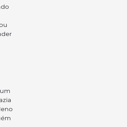
ndo
tou
nder
r um
azia
pleno
guém