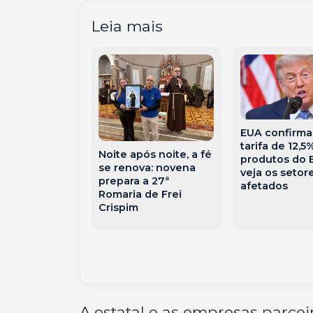
Leia mais
EUA confirm
morre após
tarifa de 12,5
agado por
Noite após noite, a fé
produtos do B
o interior de
se renova: novena
veja os setor
prepara a 27ª
afetados
Romaria de Frei
Crispim
A estatal e as empresas parcei