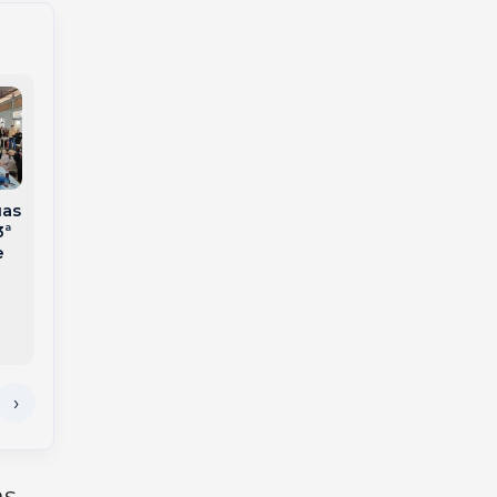
uas
Homem morre após
3ª
ser esmagado por
e
trator no interior de
Jaborá
Crônica – No Tempo
das Discotecas –
Livre, Leve e Solto
as