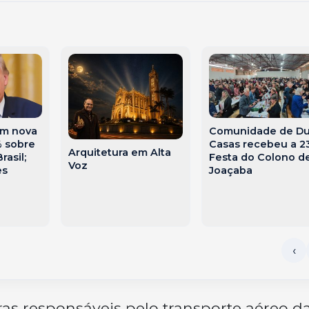
am nova
Comunidade de D
% sobre
Casas recebeu a 2
Arquitetura em Alta
rasil;
Festa do Colono d
Voz
es
Joaçaba
ras responsáveis pelo transporte aéreo d