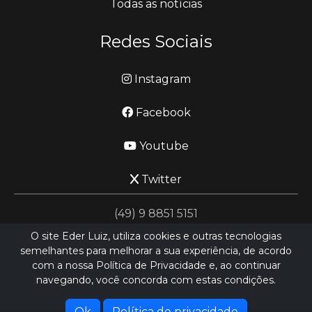
Todas as notícias
Redes Sociais
Instagram
Facebook
Youtube
Twitter
(49) 9 8851 5151
O site Eder Luiz, utiliza cookies e outras tecnologias
semelhantes para melhorar a sua experiência, de acordo
jornalismo@ederluiz.com.vc
com a nossa Política de Privacidade e, ao continuar
navegando, você concorda com estas condições.
Desenvolvido por
LN SISTEMAS
Hospedado por
HEXIO CLOUD
Ok
Política de privacidade