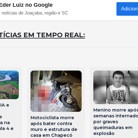
Eder Luiz no Google
Adicion
s notícias de Joaçaba, região e SC
ÍCIAS EM TEMPO REAL:
IA e
Menino morre apó
semanas internad
e
Motociclista morre
por graves
a na
após bater contra
queimaduras em
la 4 e
muro e estrutura de
explosão
casa em Chapecó