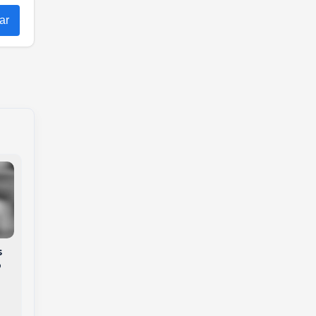
ar
s
Trabalhador é
o
Incêndio em hotel
resgatado após ficar
mobiliza bombeiros e
preso em plataforma
quatro pessoas vão
suspensa a 20
para o hospital em
metros de altura em