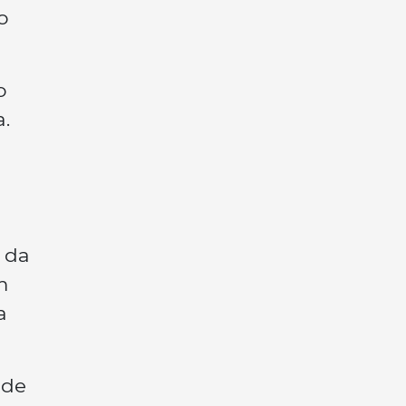
o
o
.
 da
m
a
 de