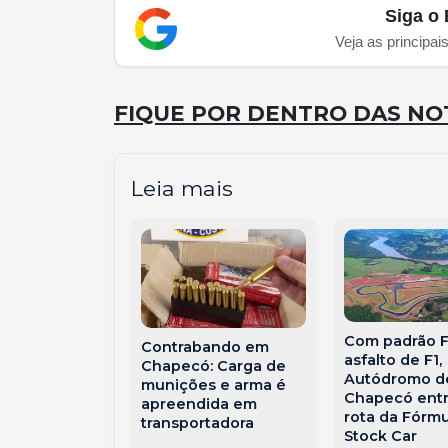
Siga o 
Veja as principai
FIQUE POR DENTRO DAS NOT
Leia mais
Com padrão F
Contrabando em
asfalto de F1,
Chapecó: Carga de
o em hotel
Autódromo d
munições e arma é
a bombeiros e
Chapecó entr
apreendida em
pessoas vão
rota da Fórmu
transportadora
hospital em
Stock Car