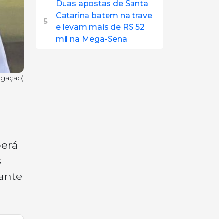
Duas apostas de Santa
Catarina batem na trave
5
e levam mais de R$ 52
mil na Mega-Sena
lgação)
berá
s
ante