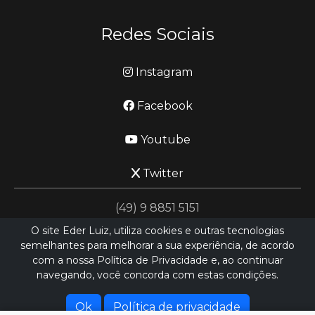
Redes Sociais
Instagram
Facebook
Youtube
Twitter
(49) 9 8851 5151
O site Eder Luiz, utiliza cookies e outras tecnologias
semelhantes para melhorar a sua experiência, de acordo
jornalismo@ederluiz.com.vc
com a nossa Política de Privacidade e, ao continuar
navegando, você concorda com estas condições.
Desenvolvido por
LN SISTEMAS
Hospedado por
HEXIO CLOUD
Ok
Política de privacidade