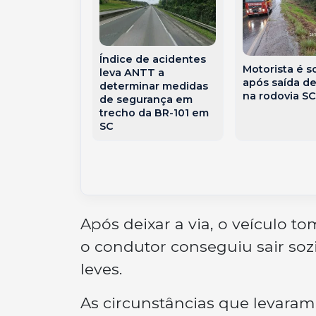
‘free flow’:
Índice de acidentes
i funcionar a
Motorista é s
leva ANTT a
ça sem
após saída de
determinar medidas
s em Joaçaba
na rodovia SC
de segurança em
ste de SC
trecho da BR-101 em
SC
Após deixar a via, o veículo 
o condutor conseguiu sair soz
leves.
As circunstâncias que levaram