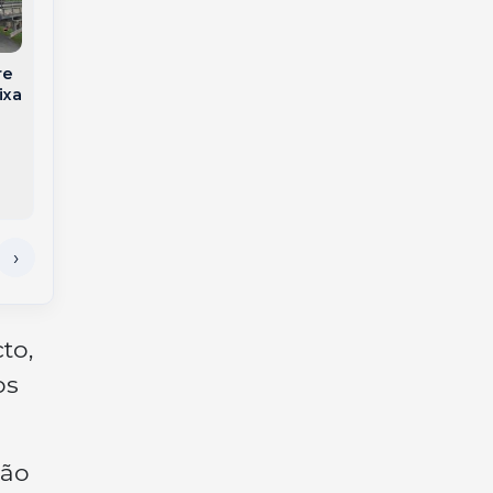
re
Pedágio ‘free flow’:
Contrabando em
ixa
como vai funcionar a
Chapecó: Carga de
cobrança sem
munições e arma é
cancelas em Joaçaba
apreendida em
e no Oeste de SC
transportadora
to,
os
não