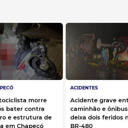
PECÓ
ACIDENTES
ociclista morre
Acidente grave en
s bater contra
caminhão e ônibus
o e estrutura de
deixa dois feridos 
sa em Chapecó
BR-480