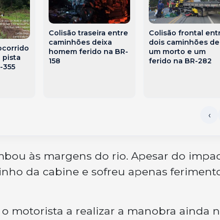
Colisão traseira entre
Colisão frontal ent
caminhões deixa
dois caminhões de
ocorrido
homem ferido na BR-
um morto e um
 pista
158
ferido na BR-282
-355
tombou às margens do rio. Apesar do impac
inho da cabine e sofreu apenas feriment
 o motorista a realizar a manobra ainda 