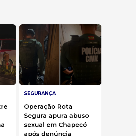
SEGURANÇA
REGIÃO
tre
Operação Rota
Agricul
Segura apura abuso
região 
na
sexual em Chapecó
de vaca
após denúncia
Darci Class