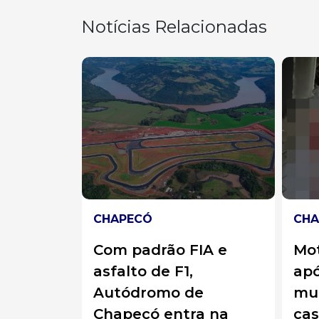
Notícias Relacionadas
CHAPECÓ
CHA
 em
Com padrão FIA e
Mot
ga de
asfalto de F1,
apó
rma é
Autódromo de
mur
m
Chapecó entra na
ca