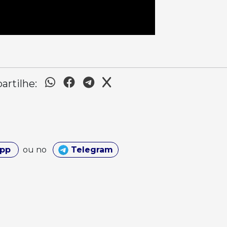
rtilhe:
App
ou no
Telegram