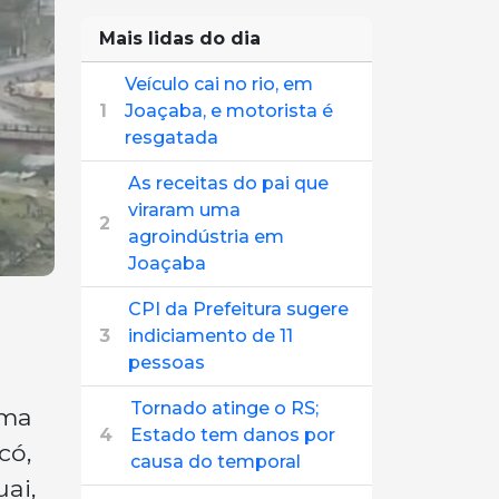
Mais lidas do dia
Veículo cai no rio, em
1
Joaçaba, e motorista é
resgatada
As receitas do pai que
viraram uma
2
agroindústria em
Joaçaba
CPI da Prefeitura sugere
3
indiciamento de 11
pessoas
Tornado atinge o RS;
uma
4
Estado tem danos por
có,
causa do temporal
ai,