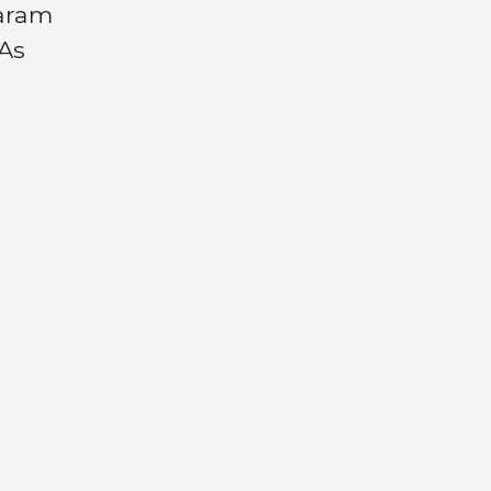
raram
As