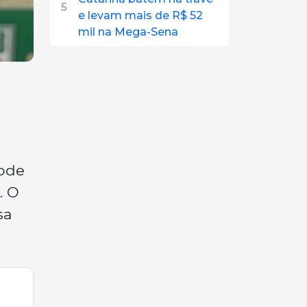
5
e levam mais de R$ 52
mil na Mega-Sena
pode
. O
sa