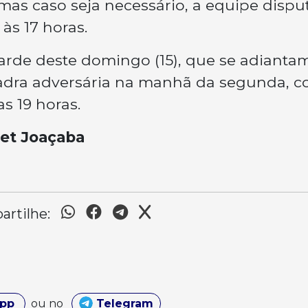
mas caso seja necessário, a equipe dispu
 às 17 horas.
arde deste domingo (15), que se adianta
adra adversária na manhã da segunda, 
s 19 horas.
et Joaçaba
rtilhe:
App
ou no
Telegram