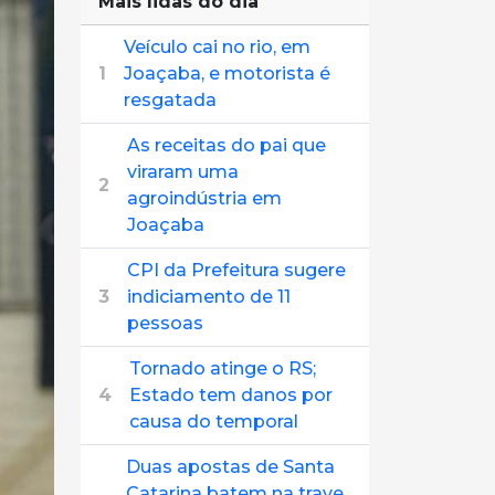
Mais lidas do dia
Veículo cai no rio, em
1
Joaçaba, e motorista é
resgatada
As receitas do pai que
viraram uma
2
agroindústria em
Joaçaba
CPI da Prefeitura sugere
3
indiciamento de 11
pessoas
Tornado atinge o RS;
4
Estado tem danos por
causa do temporal
Duas apostas de Santa
Catarina batem na trave