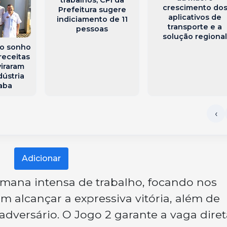
trabalhos, CPI da
crescimento do
Prefeitura sugere
aplicativos de
indiciamento de 11
transporte e a
pessoas
solução regiona
ao sonho
 receitas
viraram
ústria
aba
Adicionar
mana intensa de trabalho, focando nos
m alcançar a expressiva vitória, além de
adversário. O Jogo 2 garante a vaga diret