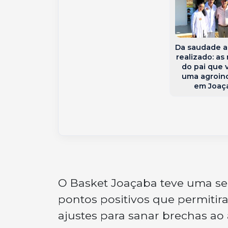
 conquista da
itação ONA
os primeiros
s da parceria
Unimed Meio
Da saudade 
Catarinense e
realizado: as
tel Agência
do pai que 
uma agroind
em Joaç
O Basket Joaçaba teve uma se
pontos positivos que permitira
ajustes para sanar brechas ao 