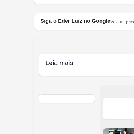
Siga o Eder Luiz no Google
Veja as prin
Leia mais
nha dos 30