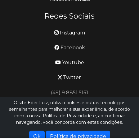
Redes Sociais
Instagram
Facebook
Youtube
Twitter
(49) 9 8851 5151
O site Eder Luiz, utiliza cookies e outras tecnologias
semelhantes para melhorar a sua experiência, de acordo
jornalismo@ederluiz.com.vc
com a nossa Política de Privacidade e, ao continuar
navegando, você concorda com estas condições.
Desenvolvido por
LN SISTEMAS
Hospedado por
HEXIO CLOUD
Ok
Política de privacidade